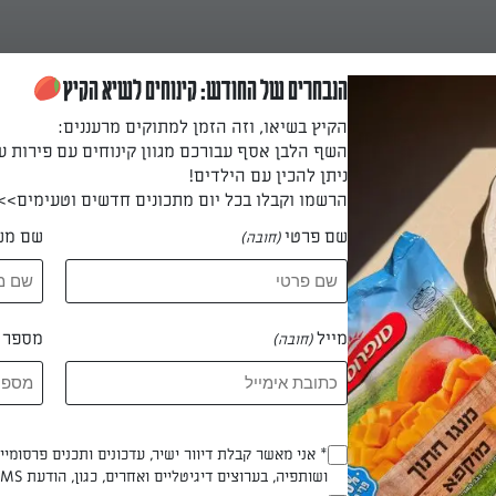
הנבחרים של החודש: קינוחים לשיא הקיץ
הקיץ בשיאו, וזה הזמן למתוקים מרעננים:
השף הלבן אסף עבורכם מגוון קינוחים עם פירות ע
ניתן להכין עם הילדים!
הרשמו וקבלו בכל יום מתכונים חדשים וטעימים>>
שם פרטי
שם מש
(חובה)
ם גבינות
עם גבינה, מעדן של ממש
מייל
מספר ט
(חובה)
Opt_In
* אני מאשר קבלת דיוור ישיר, עדכונים ותכנים פרסומי
 אילנית דדוש
ושותפיה, בערוצים דיגיטליים ואחרים, כגון, הודעת SMS וואטסאפ, מייל
(חובה)