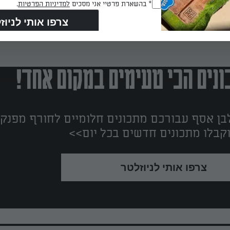
RegulationsApproved
* בהשארת פרטיי אני מסכים
למדיניות הפרטיות
.
(חובה)
נים הכי טעימים במקום אחד!
ן אסף עבורכם מתכונים חלומיים לחורף מפנק!
קבלו מתכונים חדשים בכל יום>>
צרפו אותי לניוזלטר