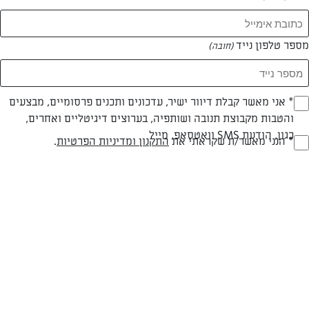
מספר טלפון נייד
(חובה)
* אני מאשר קבלת דיוור ישיר, עדכונים ותכנים פרסומיים, מבצעים
(חובה)
והטבות מקבוצת תנובה ושותפיה, בערוצים דיגיטליים ואחרים,
כגון, הודעת SMS וואטסאפ, מייל
* הנני מאשר/ת שקראתי את
התקנון ומדיניות הפרטיות
.
(חובה)
פאנקייק ביתי
מתכון מהיר וקל להכנת פאנקייק, המאכל האהוב על ילדים ומבוגרים כאחד
המאמרים של אילן גור
0 מאמרים