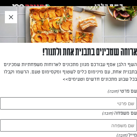
לג
אזור
וכן
חתון
חזרה לעמוד הבית
ארוחה שמכינים בתבנית אחת ולתנור!
אילן גור
השף הלבן אסף עבורכם מגוון מתכונים לארוחות משפחתיות שמכינים
בתבנית אחת, עם מינימום כלים לשטוף ומקסימום טעם. הרשמו וקבלו
—
בכל שבוע מתכונים חדשים וטעימים>>
שם פרטי
(חובה)
אילן גור
המתכונים של
שם משפחה
(חובה)
1 מתכונים
מייל
(חובה)