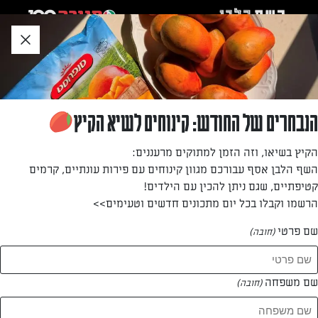
לג
אזור
וכן
חתון
חזרה לעמוד הבית
הנבחרים של החודש: קינוחים לשיא הקיץ
איילת אשכנזי
הקיץ בשיאו, וזה הזמן למתוקים מרעננים:
השף הלבן אסף עבורכם מגוון קינוחים עם פירות עונתיים, קרמים
—
קטיפתיים, שגם ניתן להכין עם הילדים!
הרשמו וקבלו בכל יום מתכונים חדשים וטעימים>>
שם פרטי
(חובה)
איילת אשכנזי
המתכונים של
שם משפחה
(חובה)
0 מתכונים