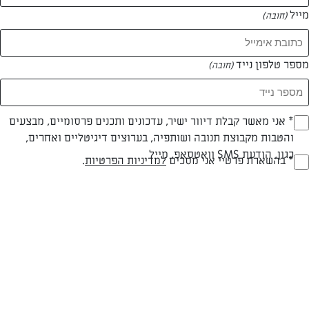
מייל
(חובה)
המאמרים של איילת אשכנזי
מספר טלפון נייד
(חובה)
0 מאמרים
Opt_I
* אני מאשר קבלת דיוור ישיר, עדכונים ותכנים פרסומיים, מבצעים
והטבות מקבוצת תנובה ושותפיה, בערוצים דיגיטליים ואחרים,
(חובה)
כגון, הודעת SMS וואטסאפ, מייל
RegulationsApprove
* בהשארת פרטיי אני מסכים
למדיניות הפרטיות
.
(חובה)
המתכונים הכי טעימים במקום אחד!
השף הלבן אסף עבורכם מתכונים חלומיים לחורף
מפנק! השאירו פרטים וקבלו מתכונים חדשים בכל
יום>>
צרפו אותי לניוזלטר