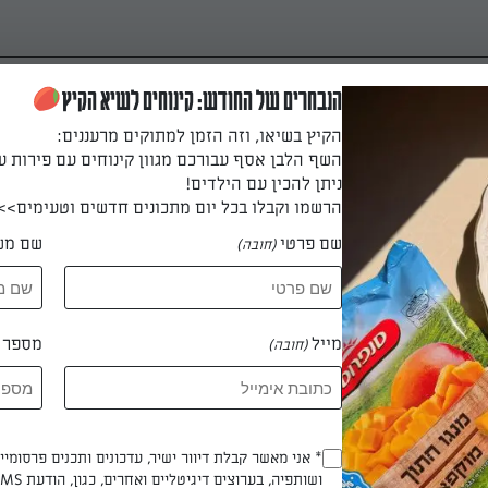
הנבחרים של החודש: קינוחים לשיא הקיץ
הקיץ בשיאו, וזה הזמן למתוקים מרעננים:
השף הלבן אסף עבורכם מגוון קינוחים עם פירות ע
ניתן להכין עם הילדים!
הרשמו וקבלו בכל יום מתכונים חדשים וטעימים>>
שם פרטי
שם מש
(חובה)
בינה והפירורים במתכון
רים, מתכון סודי של סבתא -
מייל
מספר ט
(חובה)
Opt_In
* אני מאשר קבלת דיוור ישיר, עדכונים ותכנים פרסומי
 אדוה מובדלי
ושותפיה, בערוצים דיגיטליים ואחרים, כגון, הודעת SMS וואטסאפ, מייל
(חובה)