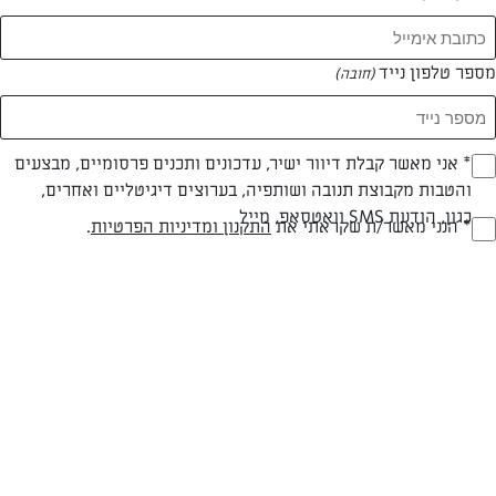
מספר טלפון נייד
(חובה)
אם יום ההולדת שלכם או של אחד מקרובי משפחתכם יוצא על
חג הפסח, אתם וודאי תוהים איזה קינוח שווה תוכלו להכין בלי
* אני מאשר קבלת דיוור ישיר, עדכונים ותכנים פרסומיים, מבצעים
(חובה)
קמח. רק בגלל שחמץ אינו בא בחשבון זה לא אומר שאתם
חייבים לוותר על הפינוק המתוק ביום ההולדת.
והטבות מקבוצת תנובה ושותפיה, בערוצים דיגיטליים ואחרים,
כגון, הודעת SMS וואטסאפ, מייל
* הנני מאשר/ת שקראתי את
התקנון ומדיניות הפרטיות
.
(חובה)
אספנו עבורכם מספר רעיונות נפלאים
לקינוחים כשרים לפסח
שישדרגו את
יום ההולדת.
עוגת שוקולד
קינוח יום ההולדת הקלאסי ביותר היא עוגת השוקולד כמובן, בלעדיה אף
חגיגת יום הולדת לא תהיה שלמה. לכן, באופן טבעי הקינוח הראשון שנציג
בפניכם היא
עוגת שוקולד לפסח
עם קמח מצה. על אף שישנם במתכון
תחליפים לקמח הלבן המסורתי, הטעם של העוגה עדיין משובח ומשמח לא
פחות. כך תכינו את העוגה המצוינת הזו: