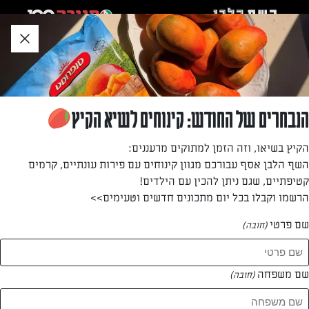
לג
אזור
וכן
חתון
»
»
דף הבית
...
הקינוחים שינחמו אתכם בבית
הקינוחים שינחמו אתכם בבית
הנבחרים של החודש: קינוחים לשיא הקיץ
מאת: עורך השף הלבן
הקיץ בשיאו, וזה הזמן למתוקים מרעננים:
השף הלבן אסף עבורכם מגוון קינוחים עם פירות עונתיים, קרמים
קטיפתיים, שגם ניתן להכין עם הילדים!
הרשמו וקבלו בכל יום מתכונים חדשים וטעימים>>
שם פרטי
(חובה)
שם משפחה
(חובה)