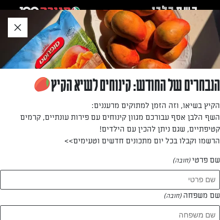
לג
אזור
וכן
חתון
»
»
דף הבית
...
שלגון ארטיק יופלה
שלגון ארטיק יופלה
הנבחרים של החודש: קינוחים לשיא הקיץ
פינוק מושלם לקטנטנים סביב שולחן החג
הקיץ בשיאו, וזה הזמן למתוקים מרעננים:
השף הלבן אסף עבורכם מגוון קינוחים עם פירות עונתיים, קרמים
מאת: עורך אתר השף הלבן
קטיפתיים, שגם ניתן להכין עם הילדים!
הרשמו וקבלו בכל יום מתכונים חדשים וטעימים>>
שם פרטי
(חובה)
שם משפחה
(חובה)