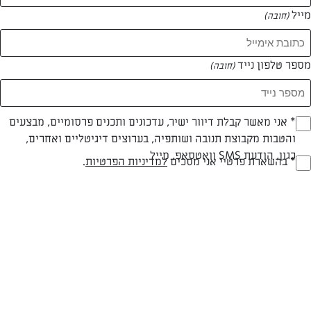
מייל
(חובה)
מספר טלפון נייד
(חובה)
Opt_I
* אני מאשר קבלת דיוור ישיר, עדכונים ותכנים פרסומיים, מבצעים
חלבי
עד 40 דק
קלה
והטבות מקבוצת תנובה ושותפיה, בערוצים דיגיטליים ואחרים,
(חובה)
כגון, הודעת SMS וואטסאפ, מייל
סוג מתכון
זמן הכנה
רמת מיומנות
RegulationsApprove
* בהשארת פרטיי אני מסכים
למדיניות הפרטיות
.
(חובה)
המרכיבים ל 12-15 יחידות:
6 גביעי יופלה תות
10 עלי נענע קצוצים