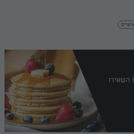
אישיים
 השאירו