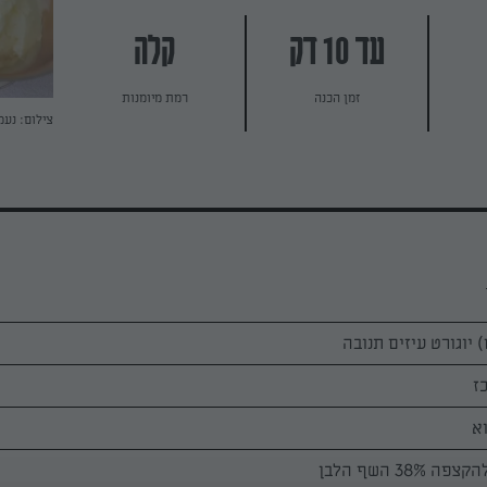
עד 10 דק
קלה
זמן הכנה
רמת מיומנות
צילום: נעמ