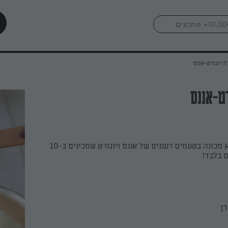
ת יוגורט-אננס
רט-אננס
גלידה ביתית ללא מכונה בטעמים רעננים של אננס ויוגורט שמכינים ב-10
רן