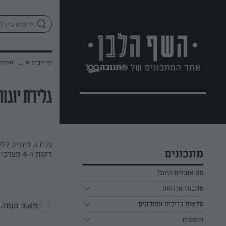
לג
אזור
וכן
חתון
»
»
דף הבית
...
גליד
גלידת יוגו
מתכונים
דקות ו-4 מצרכים בלבד!
מה אוכלים היום?
מתכוני ארוחות
ארוחת בוקר
סלטים כריכים וממרחים
מאת: נעמה 
תוספות
ארוחת צהריים
כל הסלטים כריכים וממרחים