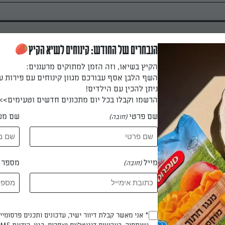
הנבחרים של החודש: קינוחים לשיא הקיץ
הקיץ בשיאו, וזה הזמן למתוקים מרעננים:
השף הלבן אסף עבורכם מגוון קינוחים עם פירות ע
ולה יוגורט, חלב מרוכז ואננס טחון לבלילה אחידה.
ניתן להכין עם הילדים!
הרשמו וקבלו בכל יום מתכונים חדשים וטעימים>>
שם פרטי
שם מש
(חובה)
תוקה ומקפלים אל בלילת האננס.
מייל
מספר ט
(חובה)
מתכת ומקפיאים 6 שעות לפחות לפני ההגשה.
Opt_In
* אני מאשר קבלת דיוור ישיר, עדכונים ותכנים פרסומי