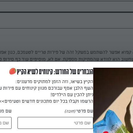
קפוא אפשר להשתמש במשקל זהה של פירות טריים לטעמכם, כגון אפרס
שחשוב הוא לוודא שהמתיקות מספקת. אם לא, מוסיפים עוד כף סירופ סו
הנבחרים של החודש: קינוחים לשיא הקיץ
הקיץ בשיאו, וזה הזמן למתוקים מרעננים:
סירופ סוכר: שמים מים וסוכר בסיר קטן על אש גבוהה. מ
השף הלבן אסף עבורכם מגוון קינוחים עם פירות ע
שגרגירי הסוכר נמסים. מביאים לרתיחה, מנמי
ניתן להכין עם הילדים!
לא. מאחסנים בצנצנת במקרר עד לשימוש (עד חודש).
הרשמו וקבלו בכל יום מתכונים חדשים וטעימים>>
שם פרטי
שם מש
(חובה)
 דקות