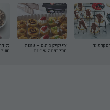
סקרפונה
צ'יזקייק בייטס – עוגות
גלידת 
מסקרפונה אישיות
ושוקו