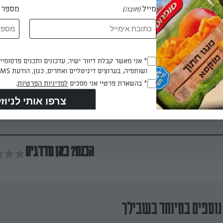
מייל
מספר ט
(חובה)
פואים (או פירות טריים) במעבד מזון עם להב פלדה ומרסקים.
Opt_In
* אני מאשר קבלת דיוור ישיר, עדכונים ותכנים פרסומי
ושותפיה, בערוצים דיגיטליים ואחרים, כגון, הודעת SMS וואטסאפ, מייל
וכר ויוגורט עזים ומרסקים עד לקבלת מרקם חלק. טועמים ומוודאים ש
(חובה)
RegulationsApproved
* בהשארת פרטיי אני מסכים
למדיניות הפרטיות
.
כם – ואף מעט מתוקה מדי. אם לא, מוסיפים עוד כף סירופ סוכר ומעב
מעבירים לתבניות ארטיק, נועצים מקלות/כפיות ומקפיאים למשך 
(חובה)
הכנת? כאן מדרגים
נוספים במיוחד בשבילך