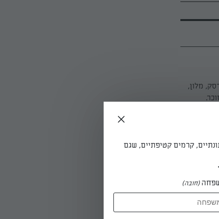
ק, מלון,
כר.
בשלים במשך 2 דקות תוך ערבוב אקראי עד
ונתיים, קרמים קטיפתיים, שגם
כים לאש קטנה ומבשלים במשך 55 דקות. מכבים
פחה
(חובה)