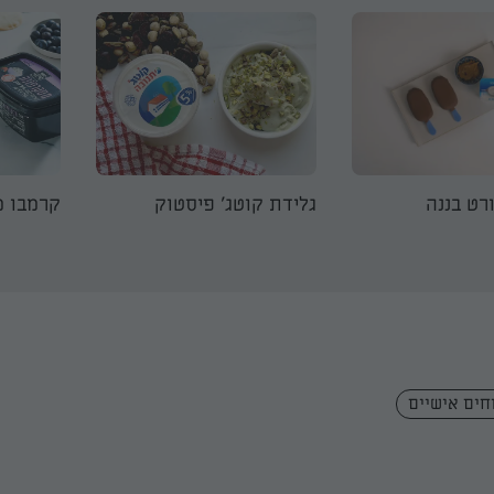
רט בננה
גלידת קוטג׳ פיסטוק
קרמבו מ
וחים אישיים