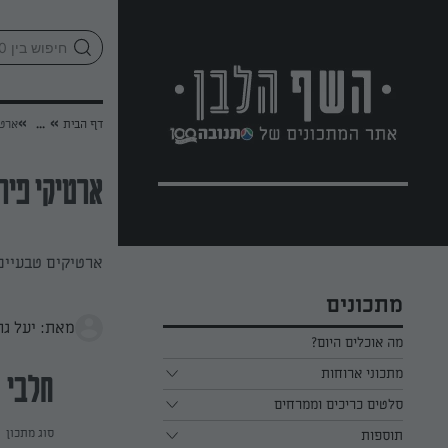
לג
אזור
וכן
חתון
»
»
דף הבית
...
ארטי
ארטיקי פירו
ארטיקים טבעיים
מתכונים
מאת: יעל גר
מה אוכלים היום?
מתכוני ארוחות
חלבי
ארוחת בוקר
סלטים כריכים וממרחים
סוג מתכון
תוספות
ארוחת צהריים
כל הסלטים כריכים וממרחים