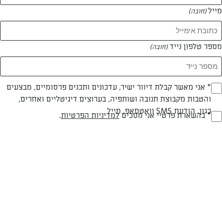
מייל
(חובה)
מספר טלפון נייד
(חובה)
צילום: נעמה רן
Opt_I
* אני מאשר קבלת דיוור ישיר, עדכונים ותכנים פרסומיים, מבצעים
והטבות מקבוצת תנובה ושותפיה, בערוצים דיגיטליים ואחרים,
(חובה)
כגון, הודעת SMS וואטסאפ, מייל
RegulationsApprove
* בהשארת פרטיי אני מסכים
למדיניות הפרטיות
.
פרווה
עד 40 דק
בינונית
(חובה)
סוג מתכון
זמן הכנה
רמת מיומנות
המרכיבים ל 10: