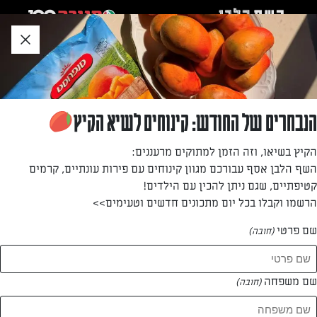
לג
אזור
וכן
חתון
»
»
דף הבית
...
פאי פאדג'-שוקולד טבעוני
פאי פאדג'-שוקולד טבעוני
הנבחרים של החודש: קינוחים לשיא הקיץ
פאי שוקולד מושלם: תחתית בצק פריך ובתוכו פאדג' שוקולד
הקיץ בשיאו, וזה הזמן למתוקים מרעננים:
השף הלבן אסף עבורכם מגוון קינוחים עם פירות עונתיים, קרמים
מאת: נעמה רן
קטיפתיים, שגם ניתן להכין עם הילדים!
הרשמו וקבלו בכל יום מתכונים חדשים וטעימים>>
שם פרטי
(חובה)
שם משפחה
(חובה)