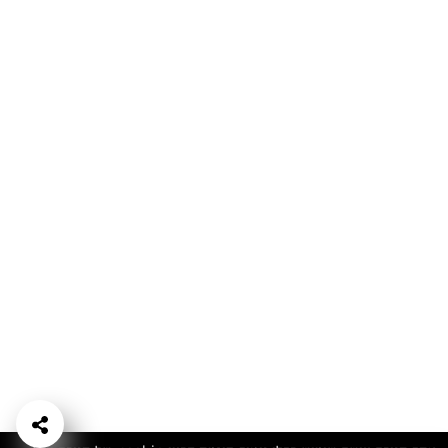
המתכונים הכי טעימים במקום אחד!
השף הלבן אסף עבורכם מתכונים חלומיים לחורף
מפנק! השאירו פרטים וקבלו מתכונים חדשים בכל
יום>>
צרפו אותי לניוזלטר
ערוצי השף
מדיניות
מפת אתר
שאלות
יצירת קשר
תנאי שימוש
פרטיות
ותשובות
הצהרת נגישות