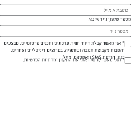
מספר טלפון נייד
(חובה)
צילום: דן פרץ
עיצוב: נורית קריב
* אני מאשר קבלת דיוור ישיר, עדכונים ותכנים פרסומיים, מבצעים
(חובה)
והטבות מקבוצת תנובה ושותפיה, בערוצים דיגיטליים ואחרים,
כגון, הודעת SMS וואטסאפ, מייל
* הנני מאשר/ת שקראתי את
התקנון ומדיניות הפרטיות
.
(חובה)
פרווה
עד 20 דק
בינונית
סוג מתכון
זמן הכנה
רמת מיומנות
המרכיבים ל 8:
לבצק ולקרמבל: