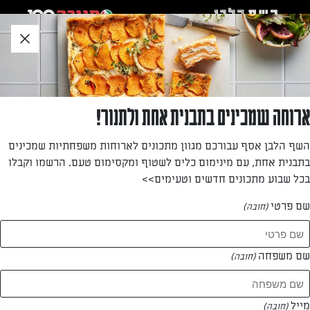
לג
אזור
וכן
חתון
»
»
דף הבית
...
קרמבל תפוחים ו״גבינה״ טבעוני
קרמבל תפוחים ו״גבינה״ טבעוני
ארוחה שמכינים בתבנית אחת ולתנור!
הקינוח הטבעוני הנהדר של שקמה יעקבי לחג השבועות: קרמבל
השף הלבן אסף עבורכם מגוון מתכונים לארוחות משפחתיות שמכינים
תפוחים ו"גבינה" שלא נופל מעוגות הגבינה החלביות. מתכון
בתבנית אחת, עם מינימום כלים לשטוף ומקסימום טעם. הרשמו וקבלו
מצוין שמתאים גם לאורך כל השנה.
בכל שבוע מתכונים חדשים וטעימים>>
מאת: שקמה יעקבי
שם פרטי
(חובה)
שם משפחה
(חובה)
מייל
(חובה)