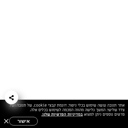
המתכונים הכי טעימים במקום אחד!
השף הלבן אסף עבורכם מתכונים חלומיים לחורף
מפנק! השאירו פרטים וקבלו מתכונים חדשים בכל
יום>>
צרפו אותי לניוזלטר
ערוצי השף
מדיניות
מפת אתר
שאלות
יצירת קשר
תנאי שימוש
פרטיות
ותשובות
הצהרת נגישות
אתר תנובה עושה שימוש בכלי ניטור, דוגמת קבצי cookie, של תנובה ושל
צדד שלישי. המשך גלישה מהווה הסכמה לשימוש בכלים אלה.
פרטים נוספים ניתן למצוא
במדיניות הפרטיות שלנו.
אישור
שאלות לשף
חיפוש
תפריט