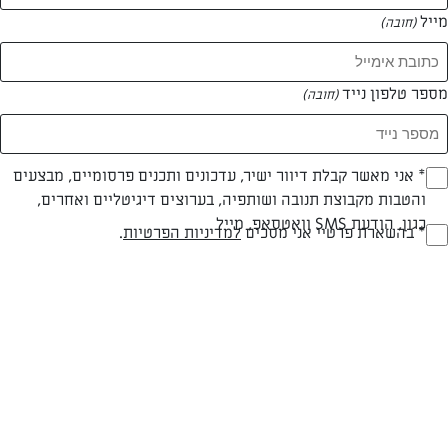
מייל
(חובה)
מספר טלפון נייד
(חובה)
Opt_I
* אני מאשר קבלת דיוור ישיר, עדכונים ותכנים פרסומיים, מבצעים
והטבות מקבוצת תנובה ושותפיה, בערוצים דיגיטליים ואחרים,
(חובה)
צילום: שלומי ארביב
כגון, הודעת SMS וואטסאפ, מייל
RegulationsApprove
* בהשארת פרטיי אני מסכים
למדיניות הפרטיות
.
(חובה)
חלבי
עד 20 דק
קלה
סוג מתכון
זמן הכנה
רמת מיומנות