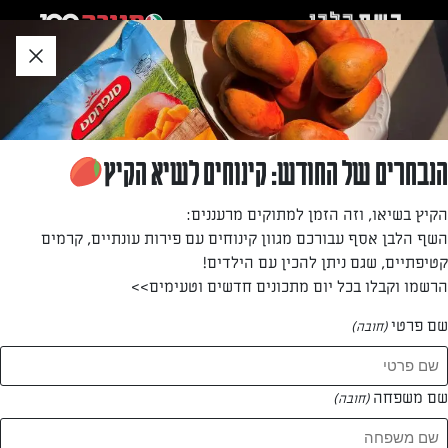
לג
אזור
וכן
חתון
»
»
דף הבית
...
המתכון הכתום: עוגת גזר
המתכון הכתום: עוגת גזר
הנבחרים של החודש: קינוחים לשיא הקיץ
קבלו מתכון נהדר לעוגת גזר פשוטה להכנה וטעימה במיוחד
הקיץ בשיאו, וזה הזמן למתוקים מרעננים:
השף הלבן אסף עבורכם מגוון קינוחים עם פירות עונתיים, קרמים
מאת: אפרת ליכטנשטט
קטיפתיים, שגם ניתן להכין עם הילדים!
הרשמו וקבלו בכל יום מתכונים חדשים וטעימים>>
שם פרטי
(חובה)
שם משפחה
(חובה)