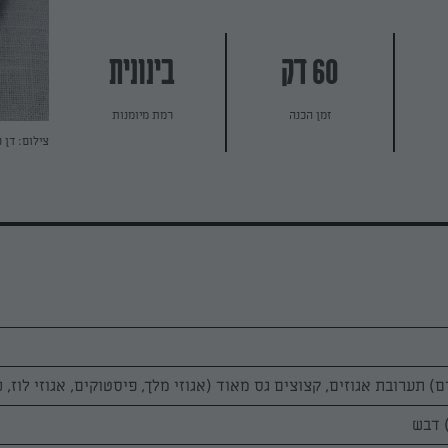
60 דק
בינונית
זמן הכנה
רמת מיומנות
צילום: דן 