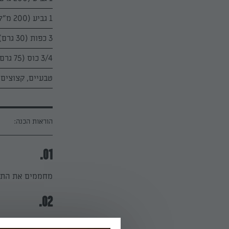
1 גביע (200 מ"ל) שמנת חמוצה תנובה 15%, בטמפרטורת החדר
3 כפות (30 גרם) סוכר
3/4 כוס (75 גרם) פיסטוקים
טבעיים, קצוצים
הוראות הכנה:
01.
מחממים את התנור ל-180 מעלות (ללא טורבו). מרפדים את התבנית בניי
02.
האגוזים בדבש: מ