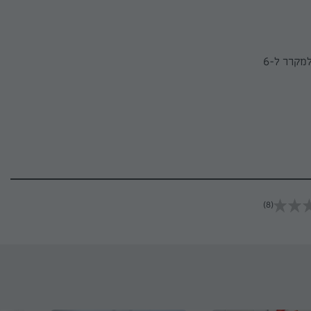
מוציאים את העוגה מהתנור ומצננים לטמפרטורת החדר. מכסים בניילון נצמד ומעבירים למקרר ל-6
(8)