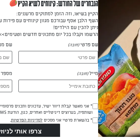
הנבחרים של החודש: קינוחים לשיא הקיץ
הקיץ בשיאו, וזה הזמן למתוקים מרעננים:
השף הלבן אסף עבורכם מגוון קינוחים עם פירות ע
רשים את עלי הפילו על משטח העבודה, וגוזרים אותם לשניים במרכזם ב
ניתן להכין עם הילדים!
הרשמו וקבלו בכל יום מתכונים חדשים וטעימים>>
שם פרטי
שם מש
(חובה)
ת התבנית ודופנותיה בעלי הפילו – לפני שמעבירים כל עלה לתבנית מ
ה מומסת.
מייל
מספר ט
(חובה)
ערה גדולה את הבלילה להכנת עוגת גבינה, הקורנפלור, הדבש והחלמונ
Opt_In
* אני מאשר קבלת דיוור ישיר, עדכונים ותכנים פרסומי
ושותפיה, בערוצים דיגיטליים ואחרים, כגון, הודעת SMS וואטסאפ, מייל
(חובה)
RegulationsApproved
* בהשארת פרטיי אני מסכים
למדיניות הפרטיות
.
בונים עם קורט מלח. כשמתחיל להיווצר קצף קליל ובהיר, מוסיפים בה
(חובה)
 להקציף עד שמתקבל קצף יציב ומבריק. מקפלים את הקצף לתוך בלילת