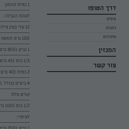
כל הקינוחים לפסח
אפרת ליכטנשטט
1 כפית קינמון
דרך הטופו
סלטים לפסח
קארין בנולול
לעוגת הגבינה:
טיפים
עוגיות לפסח
מירי כהן
12 עלי בצק פילו "מעדנות", מופשרים לפי ההוראות שעל האריזה
כתבות
רובי מיכאל
מתכונים
100 גרם חמאת תנובה, מומסת ומצוננת
המגזין
1 גביע (850 גרם) בלילה להכנת עוגת גבינה השף הלבן - מהדורת חג
1/3 כוס (45 גרם) קורנפלור, מנופה
צור קשר
2 כפות (40 גרם) דבש
4 ביצים בגודל L, מופרדות ובטמפרטורת החדר
קורט מלח
1/2 כוס (100 גרם) סוכר
לציפוי:
1 גביע (200 גרם) קרם פרש השף הלבן, בטמפרטורת החדר