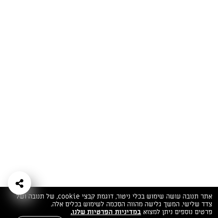
המתכונים הכי טעימים במקום אחד!
השף הלבן אסף עבורכם מתכונים חלומיים לחורף
מפנק! השאירו פרטים וקבלו מתכונים חדשים בכל
יום>>
צרפו אותי לניוזלטר
ערוצי השף
מדיניות
מפת אתר
שאלות
יצירת קשר
תנאי שימוש
פרטיות
ותשובות
הצהרת נגישות
אתר תנובה עושה שימוש בכלי ניטור, דוגמת קבצי cookie, של תנובה ושל
צדד שלישי. המשך גלישה מהווה הסכמה לשימוש בכלים אלה.
פרטים נוספים ניתן למצוא
במדיניות הפרטיות שלנו.