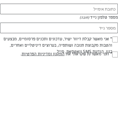
מספר טלפון נייד
(חובה)
* אני מאשר קבלת דיוור ישיר, עדכונים ותכנים פרסומיים, מבצעים
(חובה)
והטבות מקבוצת תנובה ושותפיה, בערוצים דיגיטליים ואחרים,
צילום: נעמה רן
כגון, הודעת SMS וואטסאפ, מייל
* הנני מאשר/ת שקראתי את
התקנון ומדיניות הפרטיות
.
(חובה)
חלבי
עד 20 דק
קלה
סוג מתכון
זמן הכנה
רמת מיומנות
המרכיבים ל 25: