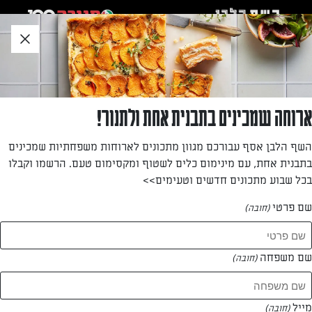
לג
אזור
וכן
חתון
»
»
דף הבית
...
מתכון לטילון עוגת גבינה וקצפת עם רוטב תות
מתכון לטילון עוגת גבינה וקצפת עם רוטב תות
ארוחה שמכינים בתבנית אחת ולתנור!
הם נראים כמו קינוח ילדים אבל משלבים טעמים שכולם אוהבים:
השף הלבן אסף עבורכם מגוון מתכונים לארוחות משפחתיות שמכינים
עוגת גבינה עם מלית למאפים, קצפת ותות
בתבנית אחת, עם מינימום כלים לשטוף ומקסימום טעם. הרשמו וקבלו
בכל שבוע מתכונים חדשים וטעימים>>
מאת: נעמה רן
שם פרטי
(חובה)
שם משפחה
(חובה)
מייל
(חובה)