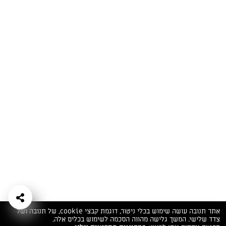
המתכונים הכי טעימים במקום אחד!
השף הלבן אסף עבורכם מתכונים חלומיים לחורף
מפנק! השאירו פרטים וקבלו מתכונים חדשים בכל
יום>>
צרפו אותי לניוזלטר
ערוצי השף
מדיניות
מפת אתר
שאלות
יצירת קשר
תנאי שימוש
פרטיות
ותשובות
הצהרת נגישות
אתר תנובה עושה שימוש בכלי ניטור, דוגמת קבצי cookie, של תנובה ושל
צדד שלישי. המשך גלישה מהווה הסכמה לשימוש בכלים אלה.