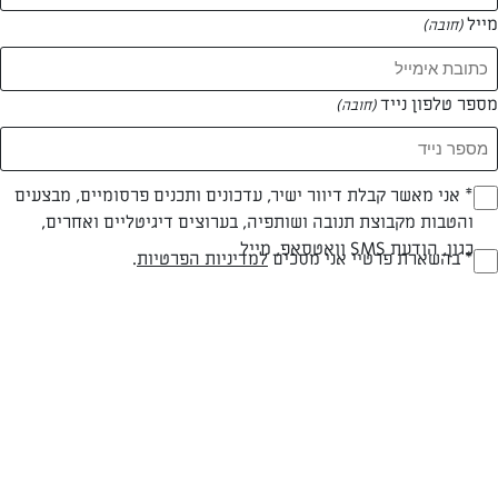
מייל
(חובה)
מספר טלפון נייד
(חובה)
Opt_I
* אני מאשר קבלת דיוור ישיר, עדכונים ותכנים פרסומיים, מבצעים
צילום: נעמה רן
והטבות מקבוצת תנובה ושותפיה, בערוצים דיגיטליים ואחרים,
(חובה)
כגון, הודעת SMS וואטסאפ, מייל
RegulationsApprove
* בהשארת פרטיי אני מסכים
למדיניות הפרטיות
.
(חובה)
חלבי
עד 20 דק
קלה
סוג מתכון
זמן הכנה
רמת מיומנות
המרכיבים ל 13: