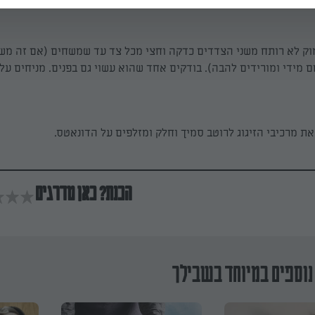
וק לא רותח משני הצדדים כדקה וחצי מכל צד עד שמשחים (אם זה מש
מידי ומורידים להבה). בודקים אחד שהוא עשוי גם בפנים. מניחים על נ
ת מרכיבי הזיגוג לרוטב סמיך וחלק ומזלפים על הדונאטס.
הכנת? כאן מדרגים
נוספים במיוחד בשבילך