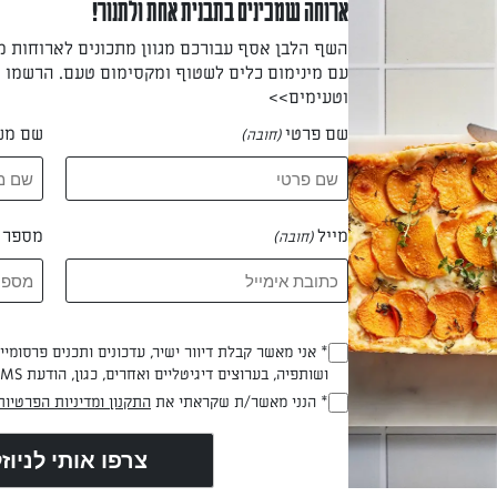
ארוחה שמכינים בתבנית אחת ולתנור!
השף הלבן אסף עבורכם מגוון מתכונים לארוחות 
עם מינימום כלים לשטוף ומקסימום טעם. הרשמו ו
וטעימים>>
שם פרטי
שם מש
(חובה)
ר, מעדן וניל, חומץ קליפת לימון ובירה. מוסיפים קמח ומלח ומערבבים 
מייל
מספר ט
(חובה)
 משטח העבודה ומרדדים (אפשר בידיים) לעלה בעובי 1-
* אני מאשר קבלת דיוור ישיר, עדכונים ותכנים פרסומי
(חובה)
ושותפיה, בערוצים דיגיטליים ואחרים, כגון, הודעת SMS וואטסאפ, מייל
* הנני מאשר/ת שקראתי את
התקנון ומדיניות הפרטיות
(חובה)
5ס"מ (הדונאטס תופחים מאוד בטיגון). קורצים עיגול גדול בק
2 ס"מ (או למיני דונאטס עיגול בקוטר 5 ס"מ ובתוכו עיגול בקוטר 1 ס"