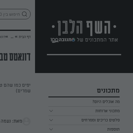
לג
אזור
וכן
חתון
»
»
דף הבית
...
דונא
דונאטס טבעו
יפים כמו שהם טע
מתכונים
שמרים)
מה אוכלים היום?
מתכוני ארוחות
ארוחת בוקר
סלטים כריכים וממרחים
מאת: נעמה 
תוספות
ארוחת צהריים
כל הסלטים כריכים וממרחים