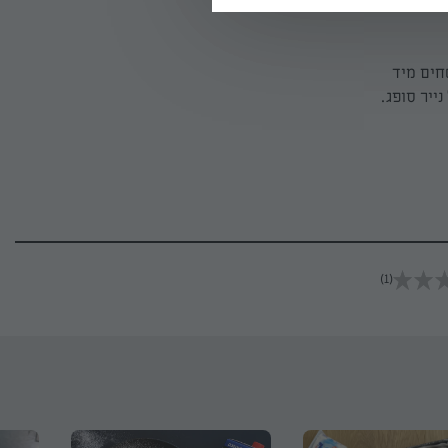
חים מיד
ייר סופג.
(1)