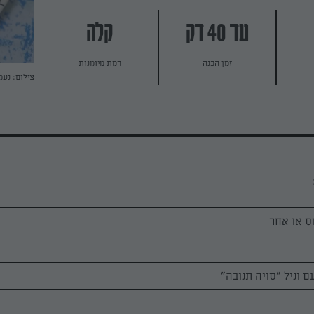
עד 40 דק
קלה
זמן הכנה
רמת מיומנות
צילום: נעמ