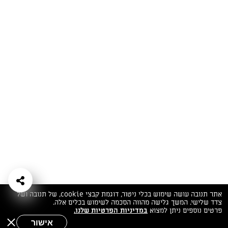
המתכונים הכי טעימים במקום אחד!
השף הלבן אסף עבורכם מתכונים חלומיים לחורף
מפנק! השאירו פרטים וקבלו מתכונים חדשים בכל
יום>>
צרפו אותי לניוזלטר
ערוצי השף
מדיניות
מפת אתר
שאלות
יצירת קשר
תנאי שימוש
פרטיות
ותשובות
הצהרת נגישות
אתר תנובה עושה שימוש בכלי ניטור, דוגמת קבצי cookie, של תנובה ושל
צדד שלישי. המשך גלישה מהווה הסכמה לשימוש בכלים אלה.
פרטים נוספים ניתן למצוא
במדיניות הפרטיות שלנו.
אישור
שאלות לשף
חיפוש
תפריט