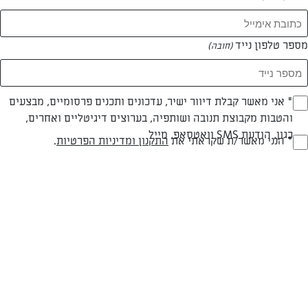
מספר טלפון נייד
(חובה)
* אני מאשר קבלת דיוור ישיר, עדכונים ותכנים פרסומיים, מבצעים
(חובה)
והטבות מקבוצת תנובה ושותפיה, בערוצים דיגיטליים ואחרים,
חלבי
עד 20 דק
קלה
כגון, הודעת SMS וואטסאפ, מייל
* הנני מאשר/ת שקראתי את
התקנון ומדיניות הפרטיות
.
(חובה)
סוג מתכון
זמן הכנה
רמת מיומנות
המרכיבים ל מנות 4:
פסטה פנה
אבוקדו גדול