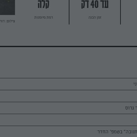
עד 40 דק
קלה
זמן הכנה
רמת מיומנות
צילום: דור
י
 גרוס