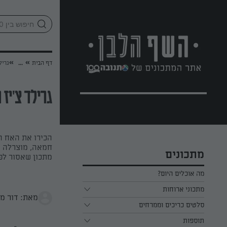
לג
אזור
וכן
חתון
»
»
דף הבית
...
גריל
גרילד צ'יז
הכירו את האח ה
חמאה, מוצרלה ו
מתכונים
מתכון שאסור ל
מה אוכלים היום?
מתכוני ארוחות
מאת: דור מ
ארוחת בוקר
סלטים כריכים וממרחים
תוספות
ארוחת צהריים
כל הסלטים כריכים וממרחים