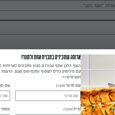
מחממים תנור לחום של 180 מעלות ומרפדים את תבנית התנור בנייר אפייה. מקלפי
ארוחה שמכינים בתבנית אחת ולתנור!
 קטנות. מניחים את קוביות הבטטה על התבנית, מפזרים שמן זית, מלח 
השף הלבן אסף עבורכם מגוון מתכונים לארוחות 
ומערבבים את הבטטות עם השמן. אופים כ-25 דקות, עד שהקוביות מתחילות להזהיב
עם מינימום כלים לשטוף ומקסימום טעם. הרשמו ו
 הבטטות.
וטעימים>>
שם פרטי
שם מש
(חובה)
 דקות
מייל
מספר ט
(חובה)