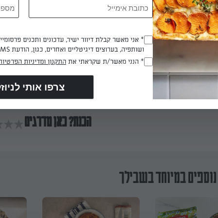
ת הגרילד צ'יז: מורחים כל פרוסת חלה בחמאה משני צדדיה. מניחים מ
גבינה ומעט מלח. מכסים בפרוסה נוספת.
* אני מאשר קבלת דיוור ישיר, עדכונים ותכנים פרסומי
(חובה)
ושותפיה, בערוצים דיגיטליים ואחרים, כגון, הודעת SMS וואטסאפ, מייל
 להבה נמוכה ומניחים עליה את הסנדויץ' שיצרנו. מטגנים במשך מספר
* הנני מאשר/ת שקראתי את
התקנון ומדיניות הפרטיות
(חובה)
ה מזהיבה. הופכים בזהירות, מכסים את המחבת ומטגנים עד שגם הצד
 כך עם שאר הפרוסות ומגישים.
הכנת? כאן מדרגים
נוספים במיוחד בשבילך