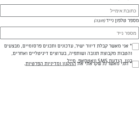
מספר טלפון נייד
(חובה)
* אני מאשר קבלת דיוור ישיר, עדכונים ותכנים פרסומיים, מבצעים
(חובה)
צילום: נעמה רן
והטבות מקבוצת תנובה ושותפיה, בערוצים דיגיטליים ואחרים,
כגון, הודעת SMS וואטסאפ, מייל
* הנני מאשר/ת שקראתי את
התקנון ומדיניות הפרטיות
.
(חובה)
פרווה
עד 40 דק
בינונית
סוג מתכון
זמן הכנה
רמת מיומנות
המרכיבים ל 8: