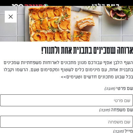
לג
אזור
וכן
חתון
»
»
דף הבית
...
קובה חמוסטה טבעוני
קובה חמוסטה טבעוני
ארוחה שמכינים בתבנית אחת ולתנור!
מרק מלא ירוקים, חמצמץ עם כופתאות מפנקות
השף הלבן אסף עבורכם מגוון מתכונים לארוחות משפחתיות שמכינים
בתבנית אחת, עם מינימום כלים לשטוף ומקסימום טעם. הרשמו וקבלו
מאת: נעמה רן
בכל שבוע מתכונים חדשים וטעימים>>
שם פרטי
(חובה)
שם משפחה
(חובה)
מייל
(חובה)