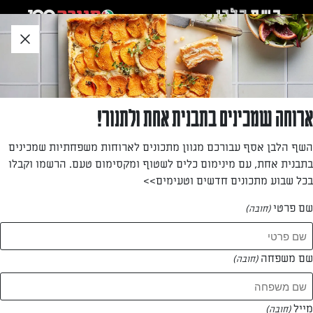
לג
אזור
וכן
חתון
»
»
דף הבית
...
פסטת קיץ עם טופו, עגבניות וזיתים
פסטת קיץ עם טופו, עגבניות וזיתים
ארוחה שמכינים בתבנית אחת ולתנור!
מתכון לפסטה קייצית נפלאה! סוד קסמה של מנת הפסטה
השף הלבן אסף עבורכם מגוון מתכונים לארוחות משפחתיות שמכינים
הנהדרת הזו הוא בחיתוך קטן-קטן של המרכיבים
בתבנית אחת, עם מינימום כלים לשטוף ומקסימום טעם. הרשמו וקבלו
בכל שבוע מתכונים חדשים וטעימים>>
מאת: נעמה רן
שם פרטי
(חובה)
שם משפחה
(חובה)
מייל
(חובה)