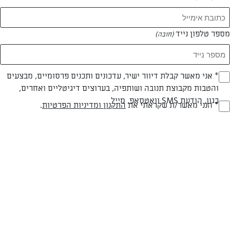
מספר טלפון נייד
(חובה)
* אני מאשר קבלת דיוור ישיר, עדכונים ותכנים פרסומיים, מבצעים
(חובה)
והטבות מקבוצת תנובה ושותפיה, בערוצים דיגיטליים ואחרים,
צילום: נעמה רן
כגון, הודעת SMS וואטסאפ, מייל
* הנני מאשר/ת שקראתי את
התקנון ומדיניות הפרטיות
.
(חובה)
פרווה
עד 10 דק
קלה
סוג מתכון
זמן הכנה
רמת מיומנות
המרכיבים ל 2-3: