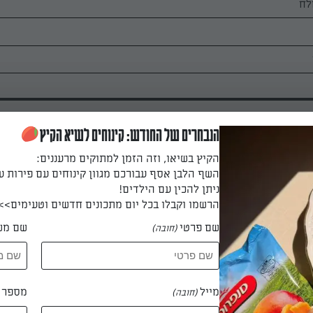
הנבחרים של החודש: קינוחים לשיא הקיץ
הקיץ בשיאו, וזה הזמן למתוקים מרעננים:
השף הלבן אסף עבורכם מגוון קינוחים עם פירות ע
ניתן להכין עם הילדים!
 את מרכיבי המשרה.
הרשמו וקבלו בכל יום מתכונים חדשים וטעימים>>
שם פרטי
שם מש
(חובה)
 העוף במשרה. בחלק החזה מפרידים את העור כך שנוצרים כיסים דרכם
חת לעור, במשרה. מכסים ושומרים במקרר כשעתיים (לפחות שעה ואפש
מייל
מספר ט
(חובה)