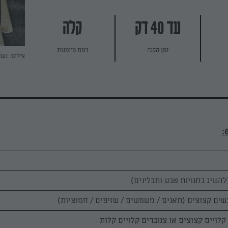
עד 40 דק
קלה
זמן הכנה
רמת מיומנות
צילום: נעמ