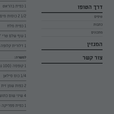
כל הקינוחים לפסח
אפרת ליכטנשטט
1 כפית בהראט
דרך הטופו
סלטים לפסח
קארין בנולול
1/2 2 כוסות מים רותחים
טיפים
עוגיות לפסח
מירי כהן
כתבות
1 כפית מלח
רובי מיכאל
מתכונים
1 עוף שלם טרי "תנובה"
המגזין
1 דלורית קלופה חתוכה לקוביות גדולות
צור קשר
למשרה:
1 קופסה (100 גרם) רסק עגבניות
1/4 כוס סילאן
2 כפות שמן זית
4 שיני שום כתושות
1 כפית פפריקה מתוקה