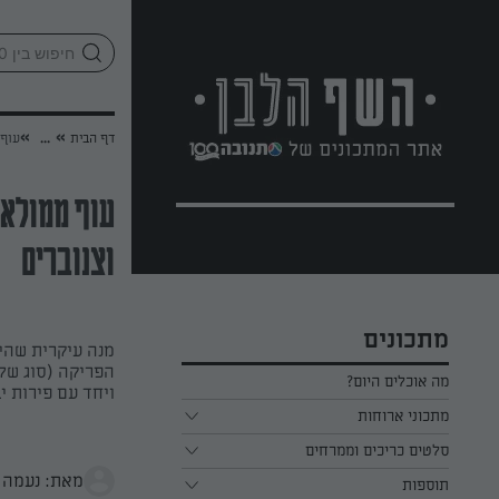
לג
אזור
וכן
חתון
»
»
דף הבית
...
עוף 
עוף ממולא 
וצנוברים
מתכונים
מנה עיקרית שהי
הפריקה (סוג של
מה אוכלים היום?
ויחד עם פירות י
מתכוני ארוחות
ארוחת בוקר
סלטים כריכים וממרחים
מאת: נעמה 
תוספות
ארוחת צהריים
כל הסלטים כריכים וממרחים