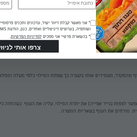
ת: מטגנים את הבצל עד הזהבה. מצרפים את יתר חומרי המילוי למעט 
 2 דקות נוספות. מוסיפים מים רותחים, מערבבים ומבשלים עד שהמים נספגים. 
Opt_In
* אני מאשר קבלת דיוור ישיר, עדכונים ותכנים פרסומי
מעט
ושותפיה, בערוצים דיגיטליים ואחרים, כגון, הודעת SMS וואטסאפ, מייל
(חובה)
RegulationsApproved
* בהשארת פרטיי אני מסכים
למדיניות הפרטיות
.
 דקות
(חובה)
ף מהמקרר, מעמידים אותו בקערה כך שפתח המילוי כלפי מעלה וממלא
פשר לצפות בנייר אפייה) את יתרת המילוי, עליה את העוף כשהחזה כל
ית. מורחים את העוף בשאריות המשרה.