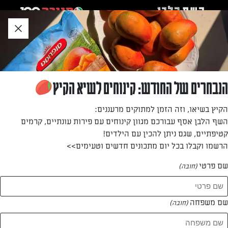
לג
אזור
וכן
חתון
»
»
דף הבית
...
מוקפץ פרגיות עם ברוקולי, כרובית וקשיו
מוקפץ פרגיות עם ברוקולי, כרובית וקשיו
הנבחרים של החודש: קינוחים לשיא הקיץ
מתכון לארוחת צהרים טעימה ועשירה של רחלי קרוט עם לקט
הקיץ בשיאו, וזה הזמן למתוקים מרעננים:
לפשטידה של סנפרוסט
השף הלבן אסף עבורכם מגוון קינוחים עם פירות עונתיים, קרמים
קטיפתיים, שגם ניתן להכין עם הילדים!
מאת: רחלי קרוט
הרשמו וקבלו בכל יום מתכונים חדשים וטעימים>>
שם פרטי
(חובה)
שם משפחה
(חובה)