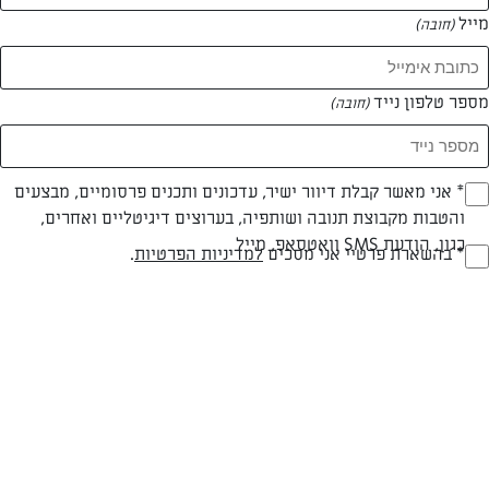
מייל
(חובה)
מספר טלפון נייד
(חובה)
צילום: רחלי קרוט
עיצוב: רחלי קרוט
Opt_I
* אני מאשר קבלת דיוור ישיר, עדכונים ותכנים פרסומיים, מבצעים
והטבות מקבוצת תנובה ושותפיה, בערוצים דיגיטליים ואחרים,
(חובה)
כגון, הודעת SMS וואטסאפ, מייל
בשרי
30 דק
קלה
RegulationsApprove
* בהשארת פרטיי אני מסכים
למדיניות הפרטיות
.
(חובה)
סוג מתכון
זמן הכנה
רמת מיומנות
המרכיבים ל 5-6 מנות: