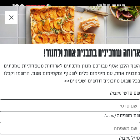
לג
אזור
וכן
חתון
»
»
דף הבית
...
ריסוני סלטה – סלט פתיתים עם זוקיני, חצילים, עגבניות וצפתית
ריסוני סלטה – סלט פתיתים עם זוקיני, חצילים,
ארוחה שמכינים בתבנית אחת ולתנור!
עגבניות וצפתית
השף הלבן אסף עבורכם מגוון מתכונים לארוחות משפחתיות שמכינים
בתבנית אחת, עם מינימום כלים לשטוף ומקסימום טעם. הרשמו וקבלו
סלט מהסוג שמהווה ארוחה מלאה עם פתיתים ירקות וגבינה
בכל שבוע מתכונים חדשים וטעימים>>
צפתית. מושלם לארוז ולקחת לעבודה או לפיקניק
שם פרטי
(חובה)
מאת: נעמה רן
שם משפחה
(חובה)
מייל
(חובה)