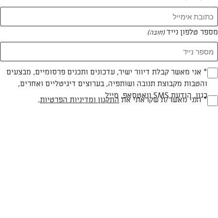
מספר טלפון נייד
(חובה)
* אני מאשר קבלת דיוור ישיר, עדכונים ותכנים פרסומיים, מבצעים
(חובה)
והטבות מקבוצת תנובה ושותפיה, בערוצים דיגיטליים ואחרים,
כגון, הודעת SMS וואטסאפ, מייל
* הנני מאשר/ת שקראתי את
התקנון ומדיניות הפרטיות
.
(חובה)
צילום: נעמה רן
חלבי
עד 20 דק
בינונית
סוג מתכון
זמן הכנה
רמת מיומנות