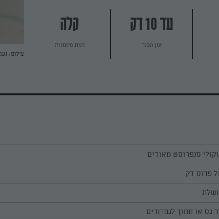
עד 10 דק
קלה
זמן הכנה
רמת מיומנות
צילום: נעמ