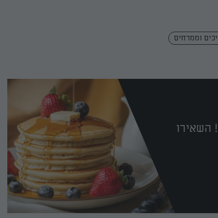
כים וממרחים
 השאירו