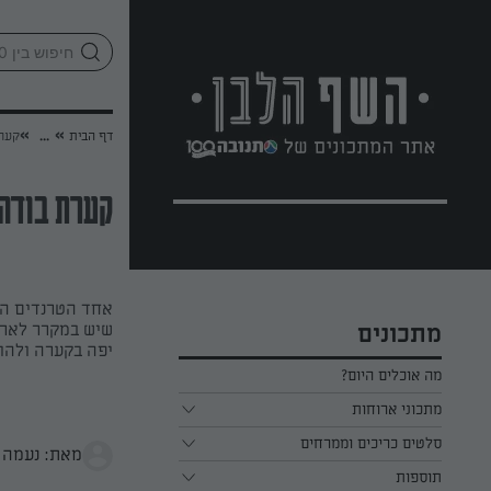
לג
אזור
וכן
חתון
»
»
דף הבית
...
קער
קערת בודה
אחד הטרנדים הכ
שיש במקרר לארו
מתכונים
יפה בקערה ולהו
מה אוכלים היום?
מתכוני ארוחות
ארוחת בוקר
סלטים כריכים וממרחים
מאת: נעמה 
תוספות
ארוחת צהריים
כל הסלטים כריכים וממרחים