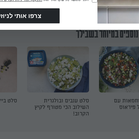
(חובה)
נוספים במיוחד בשבילך
חמאות עם
סלט ענבים ובולגרית
סלט בייב
 פיראוס
השילוב הכי מטורף לקיץ
הקרוב!