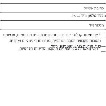
מספר טלפון נייד
(חובה)
* אני מאשר קבלת דיוור ישיר, עדכונים ותכנים פרסומיים, מבצעים
(חובה)
והטבות מקבוצת תנובה ושותפיה, בערוצים דיגיטליים ואחרים,
כגון, הודעת SMS וואטסאפ, מייל
* הנני מאשר/ת שקראתי את
התקנון ומדיניות הפרטיות
.
(חובה)
חלבי
עד 40 דק
קלה
סוג מתכון
זמן הכנה
רמת מיומנות
המרכיבים ל 4 מנות:
1-2 כפות חומץ טבעי 5%