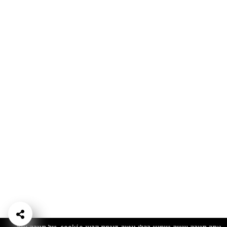
המתכונים הכי טעימים במקום אחד!
השף הלבן אסף עבורכם מתכונים חלומיים לחורף
מפנק! השאירו פרטים וקבלו מתכונים חדשים בכל
יום>>
צרפו אותי לניוזלטר
ערוצי השף
מדיניות
מפת אתר
שאלות
יצירת קשר
תנאי שימוש
פרטיות
ותשובות
הצהרת נגישות