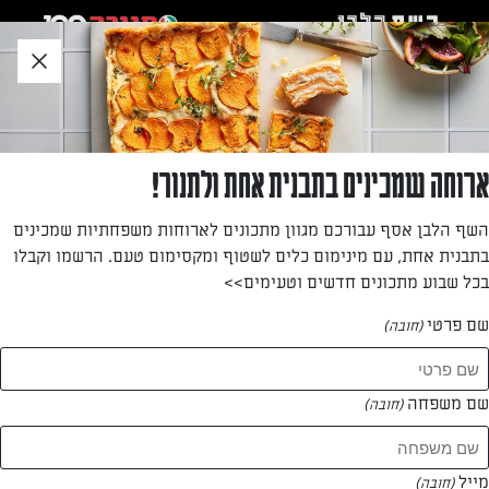
לג
אזור
וכן
חתון
»
»
דף הבית
...
סלט כרובית צלויה, שקדים, גבינה בולגרית מעודנת, פטרוזיליה וחמוציו
סלט כרובית צלויה, שקדים, גבינה בולגרית
ארוחה שמכינים בתבנית אחת ולתנור!
מעודנת, פטרוזיליה וחמוציות מיובשות
השף הלבן אסף עבורכם מגוון מתכונים לארוחות משפחתיות שמכינים
בתבנית אחת, עם מינימום כלים לשטוף ומקסימום טעם. הרשמו וקבלו
סלט פריך ומשגע, שאפשר לאכול חם, פושר או קר.
בכל שבוע מתכונים חדשים וטעימים>>
מאת: יעל גרטי
שם פרטי
(חובה)
שם משפחה
(חובה)
מייל
(חובה)