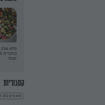
ם תרמילי
סלט בייבי ענבים
סלט שוק 
עות
זעתר
קטגוריות
מתכונים ב10 דקות