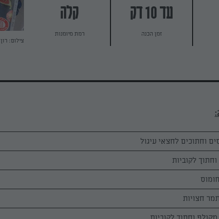
עד 10 דק
קלה
זמן הכנה
רמת מיומנות
צילום: רון 