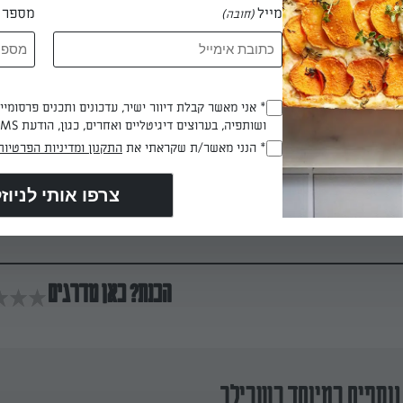
מייל
מספר ט
(חובה)
ות, חותכים ומעבירים לקערה.
* אני מאשר קבלת דיוור ישיר, עדכונים ותכנים פרסומי
(חובה)
ושותפיה, בערוצים דיגיטליים ואחרים, כגון, הודעת SMS וואטסאפ, מייל
נות לקערה ומטבלים בשמן זית, מלח ים ולימון לפי הטעם
* הנני מאשר/ת שקראתי את
התקנון ומדיניות הפרטיות
(חובה)
הכנת? כאן מדרגים
נוספים במיוחד בשבילך