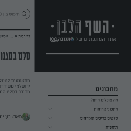
לג
אזור
וכן
חתון
»
»
דף הבית
...
סלט 
סלט בסגנון
מתגעגעים לטיולי
ירושלמי משודרג 
מתכונים
מדובר בסלט המ
מה אוכלים היום?
מתכוני ארוחות
מאת: רון יוח
ארוחת בוקר
סלטים כריכים וממרחים
תוספות
ארוחת צהריים
כל הסלטים כריכים וממרחים