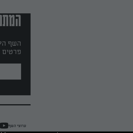
המתכו
השף הלב
פרטים ו
ערוצי השף