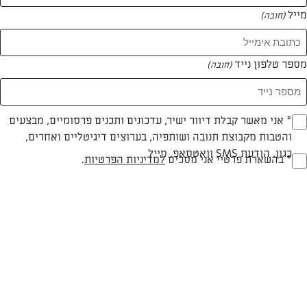
מייל
(חובה)
מספר טלפון נייד
(חובה)
Opt_I
* אני מאשר קבלת דיוור ישיר, עדכונים ותכנים פרסומיים, מבצעים
והטבות מקבוצת תנובה ושותפיה, בערוצים דיגיטליים ואחרים,
(חובה)
צילום: נעמה רן
עיצוב: נעמה רן
כגון, הודעת SMS וואטסאפ, מייל
RegulationsApprove
* בהשארת פרטיי אני מסכים
למדיניות הפרטיות
.
(חובה)
חלבי
עד 40 דק
קלה
סוג מתכון
זמן הכנה
רמת מיומנות