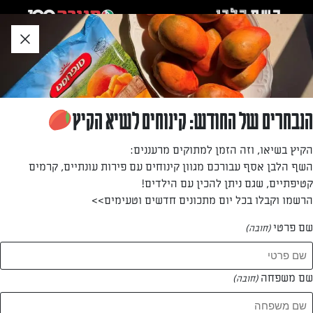
לג
אזור
וכן
חתון
»
»
דף הבית
...
קולוקית'וקפטדס – קציצות זוקיני וחמד
קולוקית'וקפטדס – קציצות זוקיני וחמד
הנבחרים של החודש: קינוחים לשיא הקיץ
קציצות צמחוניות נפלאות שאוכלים חמות לאחר טיגון עם יוגורט
הקיץ בשיאו, וזה הזמן למתוקים מרעננים:
פיראוס וזילוף לימון. נשארו קציצות? הן מצוינות גם קרות או
השף הלבן אסף עבורכם מגוון קינוחים עם פירות עונתיים, קרמים
בתוך כריך
קטיפתיים, שגם ניתן להכין עם הילדים!
הרשמו וקבלו בכל יום מתכונים חדשים וטעימים>>
מאת: נעמה רן
שם פרטי
(חובה)
שם משפחה
(חובה)