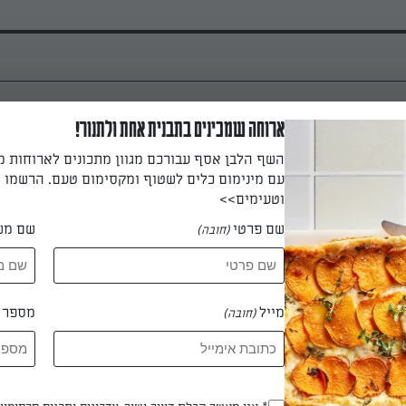
ארוחה שמכינים בתבנית אחת ולתנור!
מחממים תנור ל-210 מעלות ומרפדים תבנית תנור בשני ניירות אפייה. מפזרים את פרוסו
השף הלבן אסף עבורכם מגוון מתכונים לארוחות 
הקישואים, מזלפים 2 כפות שמן זית בזרזיף דק, בוזקים מעט מלח אטלנטי ופלפל ש
עם מינימום כלים לשטוף ומקסימום טעם. הרשמו ו
ומערבבים בעדינות. כשהתנור חם מכניסים א
וטעימים>>
התנור, מערבבים בכף עץ, מסובבים את התבנית בתנור ואופ
שם פרטי
שם מש
(חובה)
יבה יפים. מוציאים.
 דקות
מייל
מספר ט
(חובה)
שמים על כל פרוסת לחם שיפון קל 3 פרוסות דקות של גבינה צפתית מעודנת. מסדרים