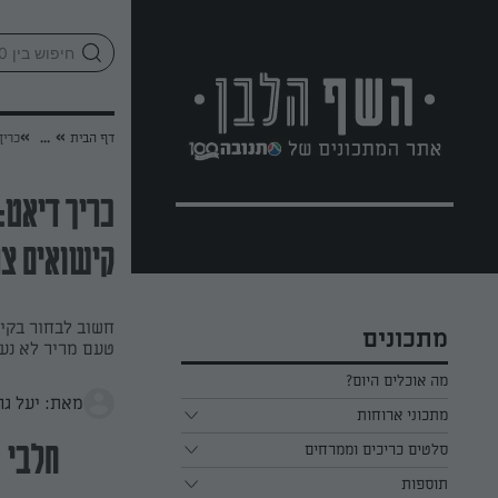
לג
אזור
וכן
חתון
»
»
דף הבית
...
כריך
כריך דיאט:
קישואים צר
חשוב לבחור בקיש
מתכונים
טעם מריר לא נעי
מה אוכלים היום?
מאת: יעל גר
מתכוני ארוחות
ארוחת בוקר
סלטים כריכים וממרחים
חלבי
תוספות
ארוחת צהריים
כל הסלטים כריכים וממרחים