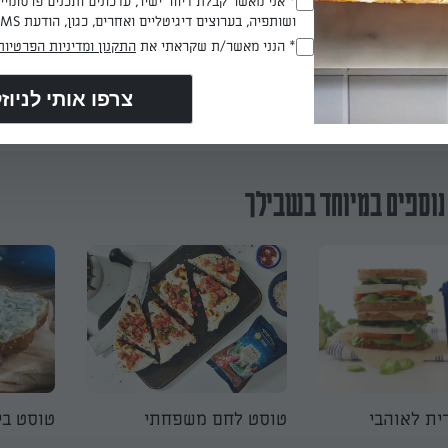
* אני מאשר קבלת דיוור ישיר, עדכונים ותכנים פרסומי
, מעטרים בעלה ארוגולה, מזלפים מעט מאוד שמן זית בזרזיף דק ומג
(חובה)
ושותפיה, בערוצים דיגיטליים ואחרים, כגון, הודעת SMS וואטסאפ, מייל
* הנני מאשר/ת שקראתי את
התקנון ומדיניות הפרטיות
(חובה)
הכנת? כאן מדרגים
נוספים במיוחד בשבילך
רית לאוהבי
טוסט לחם משפחתי
טוסט בי