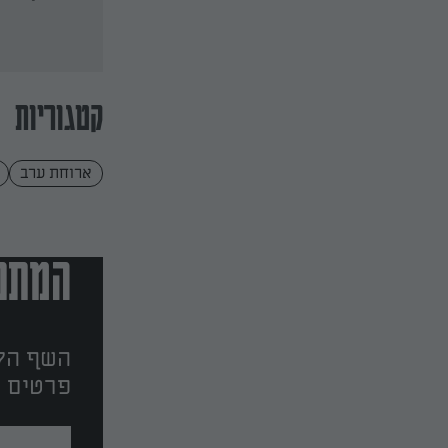
ודלורית צלויה
קטגוריות
ארוחת ערב
המתכו
השף הלב
פרטים ו