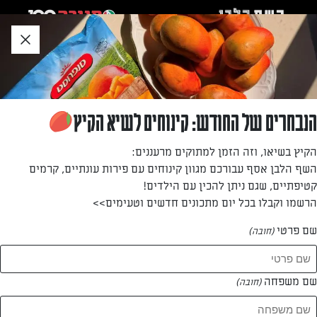
לג
אזור
וכן
חתון
»
»
דף הבית
...
קולוקיטה סופה – מרק דלעת מוגש עם פטה כבשים מפוררת
קולוקיטה סופה – מרק דלעת מוגש עם פטה
הנבחרים של החודש: קינוחים לשיא הקיץ
כבשים מפוררת
הקיץ בשיאו, וזה הזמן למתוקים מרעננים:
השף הלבן אסף עבורכם מגוון קינוחים עם פירות עונתיים, קרמים
הסתיו כבר פה וזה זמן מצויין למרק דלעת עם טוויסט של גבינת
קטיפתיים, שגם ניתן להכין עם הילדים!
פטה כבשים נהדרת
הרשמו וקבלו בכל יום מתכונים חדשים וטעימים>>
מאת: נעמה רן
שם פרטי
(חובה)
שם משפחה
(חובה)