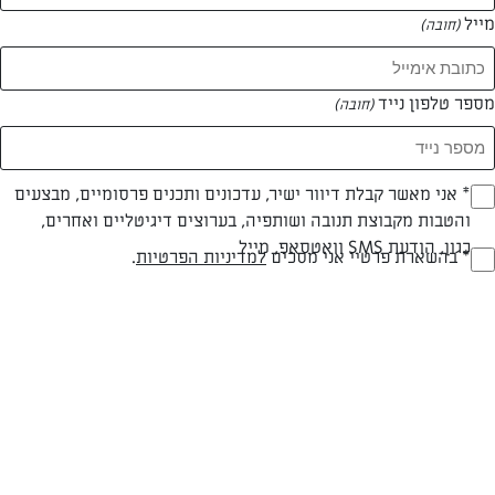
מייל
(חובה)
מספר טלפון נייד
(חובה)
Opt_I
* אני מאשר קבלת דיוור ישיר, עדכונים ותכנים פרסומיים, מבצעים
והטבות מקבוצת תנובה ושותפיה, בערוצים דיגיטליים ואחרים,
(חובה)
כגון, הודעת SMS וואטסאפ, מייל
צילום: נעמה רן
RegulationsApprove
* בהשארת פרטיי אני מסכים
למדיניות הפרטיות
.
(חובה)
חלבי
עד 20 דק
קלה
סוג מתכון
זמן הכנה
רמת מיומנות