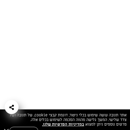
המתכונים הכי טעימים במקום אחד!
השף הלבן אסף עבורכם מתכונים חלומיים לחורף
מפנק! השאירו פרטים וקבלו מתכונים חדשים בכל
יום>>
צרפו אותי לניוזלטר
ערוצי השף
מדיניות
מפת אתר
שאלות
יצירת קשר
תנאי שימוש
פרטיות
ותשובות
הצהרת נגישות
אתר תנובה עושה שימוש בכלי ניטור, דוגמת קבצי cookie, של תנובה ושל
צדד שלישי. המשך גלישה מהווה הסכמה לשימוש בכלים אלה.
פרטים נוספים ניתן למצוא
במדיניות הפרטיות שלנו.