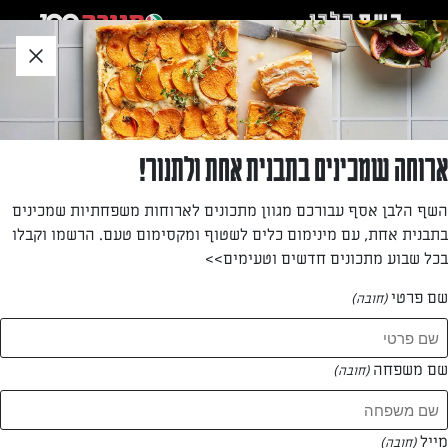
לג
אזור
וכן
חתון
»
»
דף הבית
...
מרק קרם עגבניות וג’ינג’ר
מרק קרם עגבניות וג’ינג’ר
ארוחה שמכינים בתבנית אחת ולתנור!
מצד אחד חלק וקטיפתי (בזכות השמנת) ומצד שני ספייסי
השף הלבן אסף עבורכם מגוון מתכונים לארוחות משפחתיות שמכינים
ומפתיע, בזכות הג’ינג’ר שמוציא מהעגבניות טעם שאנחנו לא
בתבנית אחת, עם מינימום כלים לשטוף ומקסימום טעם. הרשמו וקבלו
מכירים
בכל שבוע מתכונים חדשים וטעימים>>
מאת: חוברת שבועות תנובה 2017
שם פרטי
(חובה)
שם משפחה
(חובה)
מייל
(חובה)