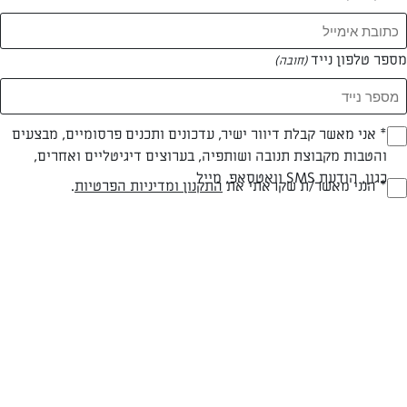
מספר טלפון נייד
(חובה)
* אני מאשר קבלת דיוור ישיר, עדכונים ותכנים פרסומיים, מבצעים
(חובה)
והטבות מקבוצת תנובה ושותפיה, בערוצים דיגיטליים ואחרים,
כגון, הודעת SMS וואטסאפ, מייל
* הנני מאשר/ת שקראתי את
התקנון ומדיניות הפרטיות
.
(חובה)
חלבי
עד 40 דק
קלה
סוג מתכון
זמן הכנה
רמת מיומנות
המרכיבים ל 6:
1 ק”ג עגבניות