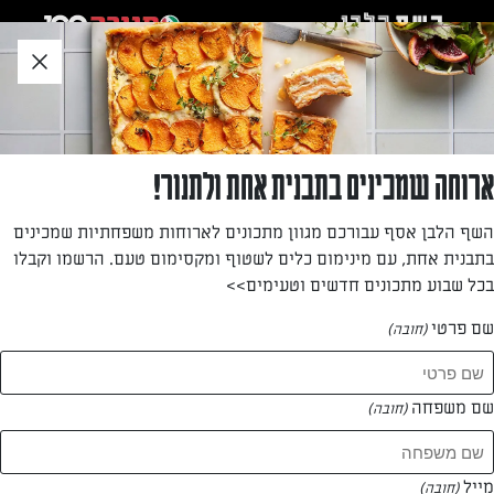
לג
אזור
וכן
חתון
חזרה לעמוד הבית
ארוחה שמכינים בתבנית אחת ולתנור!
שרה מינץ
השף הלבן אסף עבורכם מגוון מתכונים לארוחות משפחתיות שמכינים
בתבנית אחת, עם מינימום כלים לשטוף ומקסימום טעם. הרשמו וקבלו
—
בכל שבוע מתכונים חדשים וטעימים>>
שם פרטי
(חובה)
שרה מינץ
המתכונים של
שם משפחה
(חובה)
1 מתכונים
מייל
(חובה)