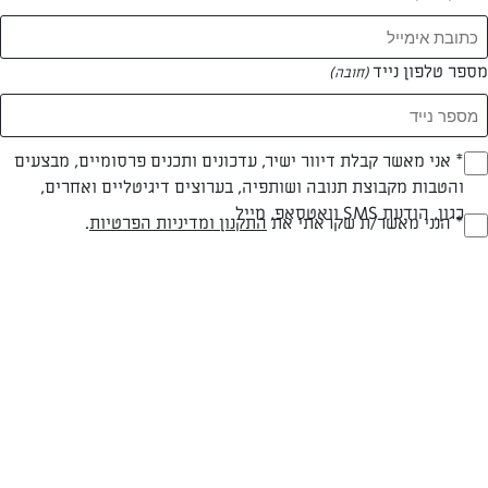
מספר טלפון נייד
(חובה)
* אני מאשר קבלת דיוור ישיר, עדכונים ותכנים פרסומיים, מבצעים
(חובה)
והטבות מקבוצת תנובה ושותפיה, בערוצים דיגיטליים ואחרים,
כגון, הודעת SMS וואטסאפ, מייל
* הנני מאשר/ת שקראתי את
התקנון ומדיניות הפרטיות
.
(חובה)
עוגת גבינה עם ריבת חלב
עוגת גבינה עם ריבת חלב
המאמרים של שרה מינץ
0 מאמרים