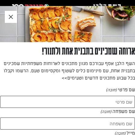
לג
אזור
וכן
חתון
חזרה לעמוד הבית
ארוחה שמכינים בתבנית אחת ולתנור!
שירלי חלילי
השף הלבן אסף עבורכם מגוון מתכונים לארוחות משפחתיות שמכינים
בתבנית אחת, עם מינימום כלים לשטוף ומקסימום טעם. הרשמו וקבלו
—
בכל שבוע מתכונים חדשים וטעימים>>
שם פרטי
(חובה)
שירלי חלילי
המתכונים של
שם משפחה
(חובה)
1 מתכונים
מייל
(חובה)