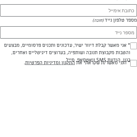
מספר טלפון נייד
(חובה)
* אני מאשר קבלת דיוור ישיר, עדכונים ותכנים פרסומיים, מבצעים
(חובה)
והטבות מקבוצת תנובה ושותפיה, בערוצים דיגיטליים ואחרים,
כגון, הודעת SMS וואטסאפ, מייל
* הנני מאשר/ת שקראתי את
התקנון ומדיניות הפרטיות
.
(חובה)
בלינצ'ס שוקולד
בלינצ'ס זה נהדר. בלינצ'ס שוקולד נהדר כפליים
המאמרים של שירלי חלילי
0 מאמרים