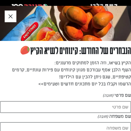
לג
אזור
וכן
חתון
חזרה לעמוד הבית
הנבחרים של החודש: קינוחים לשיא הקיץ
שולמית זרקא
הקיץ בשיאו, וזה הזמן למתוקים מרעננים:
השף הלבן אסף עבורכם מגוון קינוחים עם פירות עונתיים, קרמים
—
קטיפתיים, שגם ניתן להכין עם הילדים!
הרשמו וקבלו בכל יום מתכונים חדשים וטעימים>>
שם פרטי
(חובה)
שולמית זרקא
המתכונים של
שם משפחה
(חובה)
1 מתכונים