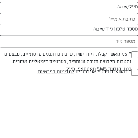
מייל
(חובה)
מספר טלפון נייד
(חובה)
Opt_I
* אני מאשר קבלת דיוור ישיר, עדכונים ותכנים פרסומיים, מבצעים
והטבות מקבוצת תנובה ושותפיה, בערוצים דיגיטליים ואחרים,
(חובה)
כגון, הודעת SMS וואטסאפ, מייל
RegulationsApprove
* בהשארת פרטיי אני מסכים
למדיניות הפרטיות
.
לביבות תפו"א
(חובה)
לביבות תפ"א מטוגנות, מתכון פשוט ומהיר להכנה לאחד המאכלים
המסורתיים של חג החנוכה
המאמרים של שולמית זרקא