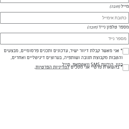
מייל
(חובה)
מספר טלפון נייד
(חובה)
Opt_I
* אני מאשר קבלת דיוור ישיר, עדכונים ותכנים פרסומיים, מבצעים
והטבות מקבוצת תנובה ושותפיה, בערוצים דיגיטליים ואחרים,
(חובה)
כגון, הודעת SMS וואטסאפ, מייל
RegulationsApprove
* בהשארת פרטיי אני מסכים
למדיניות הפרטיות
.
ניוקי בגבינה כחולה, פטריות, מרווה ושמנת
(חובה)
ניוקי חלבי ברוטב פטריות קטיפתי
המאמרים של עורך השף נלבן
0 מאמרים