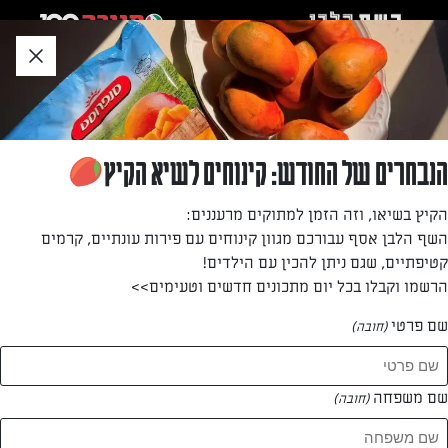
לג
אזור
וכן
חתון
חזרה לעמוד הבית
הנבחרים של החודש: קינוחים לשיא הקיץ
עורך השף נלבן
הקיץ בשיאו, וזה הזמן למתוקים מרעננים:
השף הלבן אסף עבורכם מגוון קינוחים עם פירות עונתיים, קרמים
—
קטיפתיים, שגם ניתן להכין עם הילדים!
הרשמו וקבלו בכל יום מתכונים חדשים וטעימים>>
שם פרטי
(חובה)
עורך השף נלבן
המתכונים של
שם משפחה
(חובה)
1 מתכונים