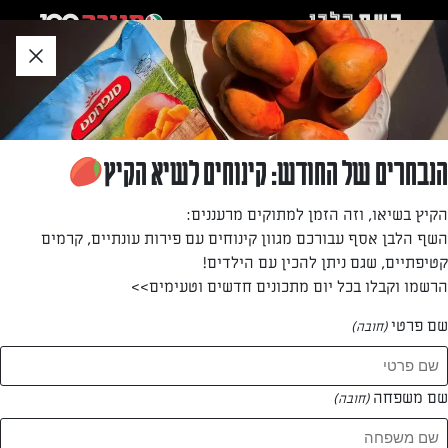
לג
אזור
וכן
חתון
חזרה לעמוד הבית
הנבחרים של החודש: קינוחים לשיא הקיץ
עורך השך הלבן
הקיץ בשיאו, וזה הזמן למתוקים מרעננים:
השף הלבן אסף עבורכם מגוון קינוחים עם פירות עונתיים, קרמים
—
קטיפתיים, שגם ניתן להכין עם הילדים!
הרשמו וקבלו בכל יום מתכונים חדשים וטעימים>>
שם פרטי
(חובה)
עורך השך הלבן
המתכונים של
שם משפחה
(חובה)
1 מתכונים