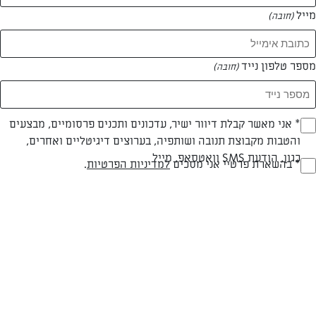
מייל
(חובה)
מספר טלפון נייד
(חובה)
Opt_I
* אני מאשר קבלת דיוור ישיר, עדכונים ותכנים פרסומיים, מבצעים
והטבות מקבוצת תנובה ושותפיה, בערוצים דיגיטליים ואחרים,
(חובה)
כגון, הודעת SMS וואטסאפ, מייל
RegulationsApprove
* בהשארת פרטיי אני מסכים
למדיניות הפרטיות
.
אלפחורס כשר לפסח
(חובה)
גרסה כשרה לפסח לעוגיית ריבת החלב המוכרת מן המטבח הדרום
אמריקאי, חביבה מאוד על ילדים
המאמרים של מריסה גולדמברג