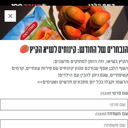
לג
אזור
וכן
חתון
חזרה לעמוד הבית
הנבחרים של החודש: קינוחים לשיא הקיץ
מריסה גולדמברג
הקיץ בשיאו, וזה הזמן למתוקים מרעננים:
השף הלבן אסף עבורכם מגוון קינוחים עם פירות עונתיים, קרמים
—
קטיפתיים, שגם ניתן להכין עם הילדים!
הרשמו וקבלו בכל יום מתכונים חדשים וטעימים>>
שם פרטי
(חובה)
מריסה גולדמברג
המתכונים של
שם משפחה
(חובה)
1 מתכונים