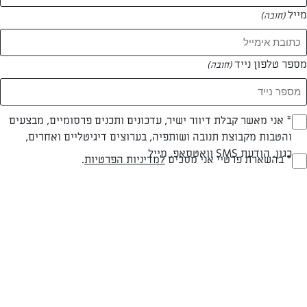
מייל
(חובה)
מספר טלפון נייד
(חובה)
Opt_I
* אני מאשר קבלת דיוור ישיר, עדכונים ותכנים פרסומיים, מבצעים
והטבות מקבוצת תנובה ושותפיה, בערוצים דיגיטליים ואחרים,
(חובה)
כגון, הודעת SMS וואטסאפ, מייל
RegulationsApprove
* בהשארת פרטיי אני מסכים
למדיניות הפרטיות
.
קציצות גזר, ברוקולי וקינואה
(חובה)
מתכון לקציצות צמחוניות מלאות בדברים טובים שמכינים בקלות
המאמרים של הילה סער
0 מאמרים