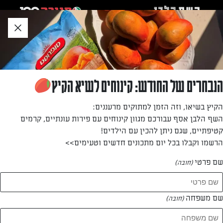
לג
אזור
וכן
חתון
חזרה לעמוד הבית
הנבחרים של החודש: קינוחים לשיא הקיץ
הילה סער
הקיץ בשיאו, וזה הזמן למתוקים מרעננים:
השף הלבן אסף עבורכם מגוון קינוחים עם פירות עונתיים, קרמים
—
קטיפתיים, שגם ניתן להכין עם הילדים!
הרשמו וקבלו בכל יום מתכונים חדשים וטעימים>>
שם פרטי
(חובה)
הילה סער
המתכונים של
שם משפחה
(חובה)
1 מתכונים