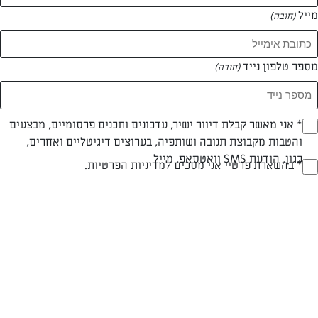
מייל
(חובה)
מספר טלפון נייד
(חובה)
Opt_I
* אני מאשר קבלת דיוור ישיר, עדכונים ותכנים פרסומיים, מבצעים
והטבות מקבוצת תנובה ושותפיה, בערוצים דיגיטליים ואחרים,
(חובה)
כגון, הודעת SMS וואטסאפ, מייל
RegulationsApprove
* בהשארת פרטיי אני מסכים
למדיניות הפרטיות
.
עוגת בננות בחושה
(חובה)
מתכון מהיר לעוגת בננות בחושה שתכינו בפחות מעשר דקות של עבודה!
המאמרים של אסתר
0 מאמרים