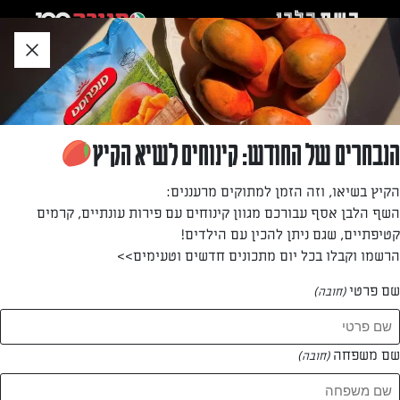
לג
אזור
וכן
חתון
חזרה לעמוד הבית
הנבחרים של החודש: קינוחים לשיא הקיץ
אסתר
הקיץ בשיאו, וזה הזמן למתוקים מרעננים:
השף הלבן אסף עבורכם מגוון קינוחים עם פירות עונתיים, קרמים
—
קטיפתיים, שגם ניתן להכין עם הילדים!
הרשמו וקבלו בכל יום מתכונים חדשים וטעימים>>
שם פרטי
(חובה)
אסתר
המתכונים של
שם משפחה
(חובה)
1 מתכונים