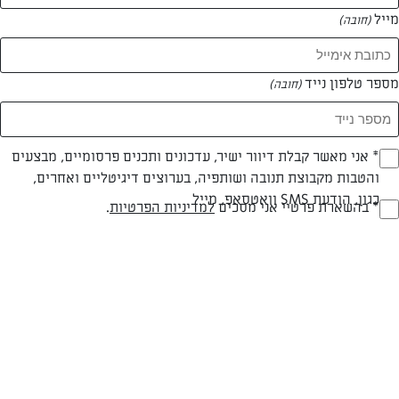
מייל
(חובה)
מספר טלפון נייד
(חובה)
Opt_I
* אני מאשר קבלת דיוור ישיר, עדכונים ותכנים פרסומיים, מבצעים
והטבות מקבוצת תנובה ושותפיה, בערוצים דיגיטליים ואחרים,
(חובה)
כגון, הודעת SMS וואטסאפ, מייל
RegulationsApprove
* בהשארת פרטיי אני מסכים
למדיניות הפרטיות
.
עוגת באסקית עם גבינת נפוליאון
(חובה)
עוגת גבינה באסקית ורודה וחגיגית עם ניחוח חו"ל
המאמרים של אור שפיץ
0 מאמרים