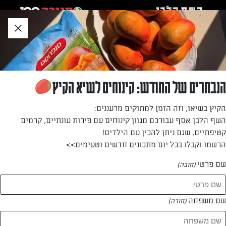
לג
אזור
וכן
חתון
חזרה לעמוד הבית
הנבחרים של החודש: קינוחים לשיא הקיץ
אור שפיץ
הקיץ בשיאו, וזה הזמן למתוקים מרעננים:
השף הלבן אסף עבורכם מגוון קינוחים עם פירות עונתיים, קרמים
קטיפתיים, שגם ניתן להכין עם הילדים!
הרשמו וקבלו בכל יום מתכונים חדשים וטעימים>>
שם פרטי
(חובה)
אור שפיץ
המתכונים של
שם משפחה
(חובה)
1 מתכונים