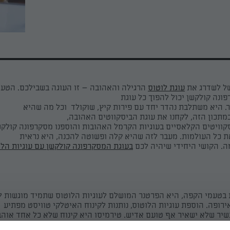
ל לשדרג את
עוגת לוטוס
הרגילה והאהובה – זו העוגה בשבילכם. הטע
ונה קולקשן יכול להפוך כל עוגת
ר. היא משתלבת נהדר יחד עם פירות קיץ, שוקולד וכל מה שהיא
במתכון הזה, לקחנו את עוגת הביסקווטים האהובה,
קוויטים הקלאסיים בעוגיות הקרמל האהובות והוספנו מסקרפונה קולק
 כל העולמות. מעבר לזה שהיא קלה ופשוטה להכנה, היא נראית
. הקושי היחידי שיהיה לכם
בעוגת המסקרפונה קולקשן עם עוגיות הלו
בטעמי הקפה, היא הפרטנר המושלם לעוגיות הלוטוס שתמיד מוגשות ל
רופה. הוספת עוגיות הלוטוס, נותנות לקינוח האיטלקי טוויסט מפתיע
שיר שלא ישאיר אף טועם אדיש. טירמיסו היא קינוח שלא כל אחד אוהב
מתבגרים ורוכשים את הטעם של הקפה, ככה אנשים יותר מתחברים לטי