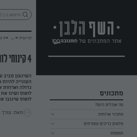
לג
אזור
וכן
חתון
»
»
דף הבית
...
4 קינוחי לוטוס מפנקים לחג
4 קינוחי לוטוס מפנקים לחג
השיגעון סביב ע
העוגייה להיות 
גדולה וארוזות 
מתכונים
לוטוס ושינו את
לוטוס שיגנבו א
מה אוכלים היום?
מאת: עורך 
מתכוני ארוחות
ארוחת בוקר
סלטים כריכים וממרחים
תוספות
ארוחת צהריים
כל הסלטים כריכים וממרחים