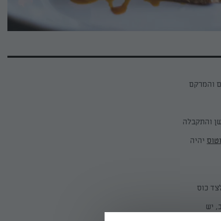
ם והמרקם
שן והתקבלה
טוס
יהיה
צד כוס
, יש
רמיסו.