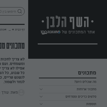
לג
אזור
וכן
חתון
»
»
דף הבית
...
מתכו
מתכונים מפ
לא צריך לחכות 
ומשמחים. ועם מ
אפילו לא צריך 
מתכונים
כל שבוע, כל השב
לנשנש טריים, כ
לגזור ולשמור.
מה אוכלים היום?
מתכוני ארוחות
מאת: עורך 
ארוחת בוקר
סלטים כריכים וממרחים
תוספות
ארוחת צהריים
כל הסלטים כריכים וממרחים