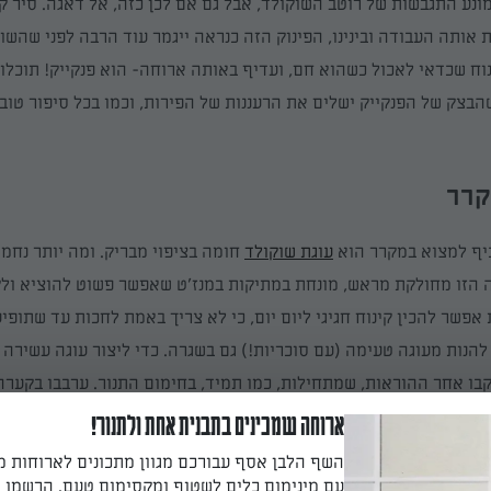
נע התגבשות של רוטב השוקולד, אבל גם אם לכן כזה, אל דאגה. סיר ק
אותה העבודה ובינינו, הפינוק הזה כנראה ייגמר עוד הרבה לפני שהשו
וח שכדאי לאכול כשהוא חם, ועדיף באותה ארוחה- הוא
פנקייק!
תוכלו 
הבצק של הפנקייק ישלים את הרעננות של הפירות, וכמו בכל סיפור טוב
רר
יף למצוא במקרר הוא
ע
וגת שוקולד
חומה
בציפוי מבריק. ומה יותר נח
 הזו מחולקת מראש, מונחת במתיקות במנז'ט שאפשר פשוט להוציא ול
אפשר להכין קינוח חגיגי ליום יום, כי לא צריך באמת לחכות עד שתופי
להנות מ
עוגה טעימה (עם סוכריות!)
גם בשגרה
. כדי ליצור עוגה עשירה
בו אחר ההוראות, שמתחילות
,
כמו תמיד
,
בחימום התנור
.
ערבבו בקערה
, סוכר, ביצים, שמן ומים רותחים עד לקבל תערובת חלקה בלי גושים. ל
ארוחה שמכינים בתבנית אחת ולתנור!
בנית אחת עגולה או שתי
תבניות אינגליש קייק
. אפו
ב170 מעלות 40 דקות
השף הלבן אסף עבורכם מגוון מתכונים לארוחות 
 הלחות) והוציאו לקירור. כמה דקות לקראת סיום האפייה, התחילו בה
עם מינימום כלים לשטוף ומקסימום טעם. הרשמו ו