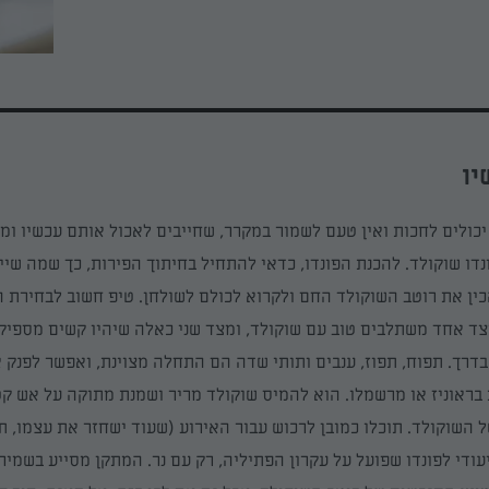
יו
יכולים לחכות ואין טעם לשמור במקרר, שחייבים לאכול אותם עכשיו ומי
נדו שוקולד.
להכנת הפונדו
, כדאי להתחיל בחיתוך הפירות, כך שמה שי
ין את רוטב השוקולד החם ולקרוא לכולם לשולחן. טיפ חשוב לבחירת ה
צד אחד
משתלבים טוב עם שוקולד
,
ו
מצד שני כאלה
שיהיו קשים מספיק 
בדרך.
תפוח, תפוז, ענבים ותותי שדה הם התחלה מצוינת, ואפשר לפנק
א
בראוניז
או מרשמלו.
הוא להמ
יס שוקולד מריר ושמנת מתוקה על אש ק
השוקולד. תוכלו כמובן לרכוש עבור האירוע (שעוד ישחזר את עצמו, ת
עודי לפונדו שפועל על עקרון
הפתיליה
, רק עם נר. המתקן מסייע בשמיר