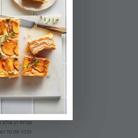
המיסו במיקרוגל 
לאחר הקירור, חת
ואטומה במקרר. 
אדמה, והוא סנדו
הילדים, מלאו כל
להשתמש במה שנ
בצנצנת על
פינוקים הם לא ר
שזמין בהושטת יד
לאירוח במרפסת,
העבודה על המחשב. כל
עוגיות הן עולם ו
הרבה זמן על השי