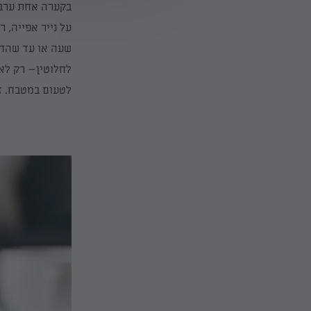
בקערה אחת
ערב
שעה או עד שהחלק
לחלוטין
– רק לא
לטעום במטבח. ז