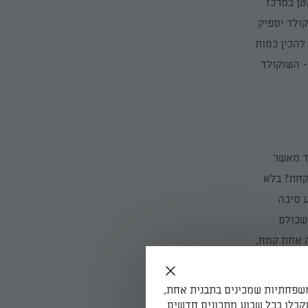
טן במרכז
קולד יספיק
להכין כמות
- השוקולד
מד מאשר
קחת? בלא
ע סיבה
 שכולם
 אחת ק
מח
,
אחר מכן,
(ולא
משפחתיות שמכינים בתבנית אחת,
כנת
ה
ציפוי:
קבלו בכל שבוע מתכונים חדשים