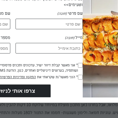
וטעימים>>
קוביות שוקולד מריר ושמנת מתוקה, וצקו על העוגה לפני שהיא מספיק
שם פרטי
שם מש
כו לקוביות, הכניסו כל פרוסה למנז'ט משל עצמה ואחסנו בתוך קופסה
(חובה)
פתרון אחר שלוקח אפילו עוד פחות זמן הוא החטיף המוצלח ביותר מב
ויץ' אגוז ותמר, עם טוויסט- גלענו כמות יפה של תמרים, ואם תרצו, בש
 תמר בשקד או אגוז מלך. טבלו חצי מהכריך הענוג הזה בציפוי שוקולד
מייל
מספר ט
(חובה)
ותר מהעוגה)
, הניחו בעדינות במנז'ט
והופ
למקרר.
 השיש
* אני מאשר קבלת דיוור ישיר, עדכונים ותכנים פרסומי
(חובה)
ושותפיה, בערוצים דיגיטליים ואחרים, כגון, הודעת SMS וואטסאפ, מייל
ק לדור הצעיר, וגם למבוגרים מגיע רגע מתוק באמצע היום. עוגיות
הן פת
* הנני מאשר/ת שקראתי את
התקנון ומדיניות הפרטיות
(חובה)
 ב
כל פעם שדרוש משהו מתוק וקטן שאפשר לחטוף על הדרך.
עוגיות
מ
 מושלמות לקופסה שתיקחו לעבודה (אם יישארו), וקלסיות לנשנוש ליד
 כך הרבה יתרונות, שאפשר לשכוח שלוקח בדיוק 10 דקות להכין אותן.
מלואו, אבל בחרנו כאן מתכו
ן
מוצלח במיוחד שלוקח 10 דקות לה
ש. עוגיות חמאה ולימון משגעות-
חממו את התנור ל180 מעל