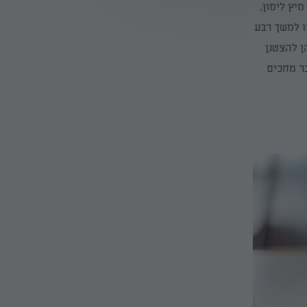
יץ לימון.
ס"מ פחות או יותר. אפו למשך רבע
ן להצטנן
ר מחכים