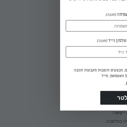
ה להתקרר.
פחה
 מרובעת
(חובה)
ית אמא
יתוף
 (אפשר
לפון נייד
(חובה)
ים, מבצעים והטבות מקבוצת תנובה
רון אלגנטי
.
תאימות
 הקפה בזמן
כין ולא יישארו
ות והתחילו במלאכה: