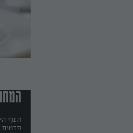
המתכו
השף הלב
פרטים ו