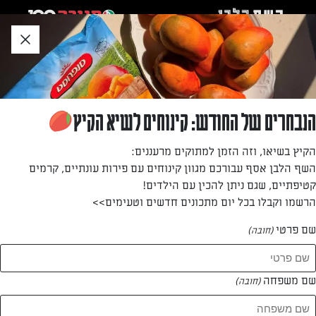
לג
אזור
וכן
חתון
»
»
דף הבית
...
טוויסט בעלילה: קינוחי כוסות
טוויסט בעלילה: קינוחי כוסות
הנבחרים של החודש: קינוחים לשיא הקיץ
מאת: עורך השף הלבן
הקיץ בשיאו, וזה הזמן למתוקים מרעננים:
השף הלבן אסף עבורכם מגוון קינוחים עם פירות עונתיים, קרמים
קטיפתיים, שגם ניתן להכין עם הילדים!
הרשמו וקבלו בכל יום מתכונים חדשים וטעימים>>
שם פרטי
(חובה)
שם משפחה
(חובה)