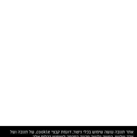
המתכונים הכי טעימים במקום אחד!
השף הלבן אסף עבורכם מתכונים חלומיים לחורף
מפנק! השאירו פרטים וקבלו מתכונים חדשים בכל
יום>>
צרפו אותי לניוזלטר
ערוצי השף
מדיניות
מפת אתר
שאלות
יצירת קשר
תנאי שימוש
פרטיות
ותשובות
הצהרת נגישות
אתר תנובה עושה שימוש בכלי ניטור, דוגמת קבצי cookie, של תנובה ושל
צדד שלישי. המשך גלישה מהווה הסכמה לשימוש בכלים אלה.