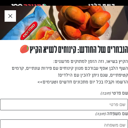
לג
אזור
וכן
חתון
חזרה לעמוד הבית
הנבחרים של החודש: קינוחים לשיא הקיץ
tamar mazliach
הקיץ בשיאו, וזה הזמן למתוקים מרעננים:
השף הלבן אסף עבורכם מגוון קינוחים עם פירות עונתיים, קרמים
—
קטיפתיים, שגם ניתן להכין עם הילדים!
הרשמו וקבלו בכל יום מתכונים חדשים וטעימים>>
שם פרטי
(חובה)
tamar mazliach
המתכונים של
שם משפחה
(חובה)
0 מתכונים