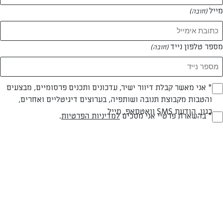
מייל
(חובה)
המאמרים של tamar mazliach
מספר טלפון נייד
(חובה)
0 מאמרים
Opt_I
* אני מאשר קבלת דיוור ישיר, עדכונים ותכנים פרסומיים, מבצעים
והטבות מקבוצת תנובה ושותפיה, בערוצים דיגיטליים ואחרים,
(חובה)
כגון, הודעת SMS וואטסאפ, מייל
RegulationsApprove
* בהשארת פרטיי אני מסכים
למדיניות הפרטיות
.
(חובה)
המתכונים הכי טעימים במקום אחד!
השף הלבן אסף עבורכם מתכונים חלומיים לחורף
מפנק! השאירו פרטים וקבלו מתכונים חדשים בכל
יום>>
צרפו אותי לניוזלטר