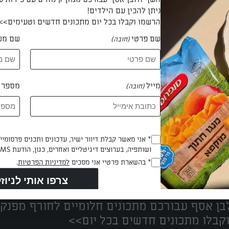
ניתן להכין עם הילדים!
הרשמו וקבלו בכל יום מתכונים חדשים וטעימים>>
שם פרטי
שם מש
(חובה)
nata
מייל
מספר ט
(חובה)
Opt_In
* אני מאשר קבלת דיוור ישיר, עדכונים ותכנים פרסומי
ושותפיה, בערוצים דיגיטליים ואחרים, כגון, הודעת SMS וואטסאפ, מייל
(חובה)
נים הכי טעימים במקום אחד!
RegulationsApproved
* בהשארת פרטיי אני מסכים
למדיניות הפרטיות
.
(חובה)
ן אסף עבורכם מתכונים חלומיים לחורף מפנק!
קבלו מתכונים חדשים בכל יום>>