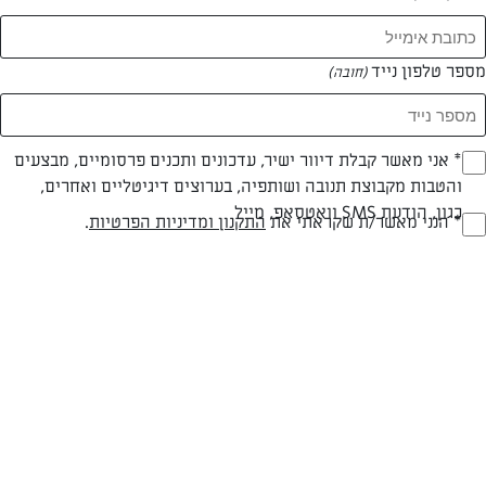
מספר טלפון נייד
(חובה)
* אני מאשר קבלת דיוור ישיר, עדכונים ותכנים פרסומיים, מבצעים
(חובה)
והטבות מקבוצת תנובה ושותפיה, בערוצים דיגיטליים ואחרים,
כגון, הודעת SMS וואטסאפ, מייל
* הנני מאשר/ת שקראתי את
התקנון ומדיניות הפרטיות
.
(חובה)
פשטידת תירס ובמבה
במבה ותירס בפשטידה? כזאת עוד לא ניסיתם
המאמרים של שרי מאיר
0 מאמרים