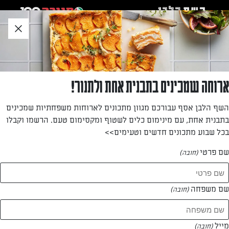
לג
אזור
וכן
חתון
חזרה לעמוד הבית
ארוחה שמכינים בתבנית אחת ולתנור!
שרי מאיר
השף הלבן אסף עבורכם מגוון מתכונים לארוחות משפחתיות שמכינים
בתבנית אחת, עם מינימום כלים לשטוף ומקסימום טעם. הרשמו וקבלו
—
בכל שבוע מתכונים חדשים וטעימים>>
שם פרטי
(חובה)
שרי מאיר
המתכונים של
שם משפחה
(חובה)
1 מתכונים
מייל
(חובה)