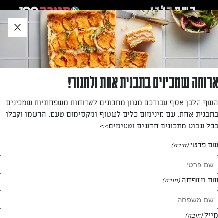
לג
אזור
וכן
חתון
חזרה לעמוד הבית
ארוחה שמכינים בתבנית אחת ולתנור!
שרי ידיד
השף הלבן אסף עבורכם מגוון מתכונים לארוחות משפחתיות שמכינים
בתבנית אחת, עם מינימום כלים לשטוף ומקסימום טעם. הרשמו וקבלו
—
בכל שבוע מתכונים חדשים וטעימים>>
שם פרטי
(חובה)
שרי ידיד
המתכונים של
שם משפחה
(חובה)
0 מתכונים
מייל
(חובה)