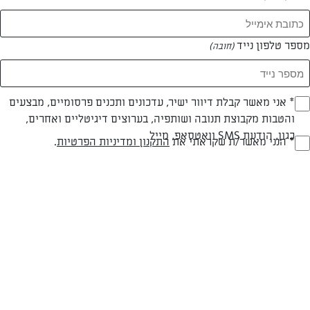
המאמרים של שרי ידיד
מספר טלפון נייד
(חובה)
0 מאמרים
* אני מאשר קבלת דיוור ישיר, עדכונים ותכנים פרסומיים, מבצעים
(חובה)
והטבות מקבוצת תנובה ושותפיה, בערוצים דיגיטליים ואחרים,
כגון, הודעת SMS וואטסאפ, מייל
* הנני מאשר/ת שקראתי את
התקנון ומדיניות הפרטיות
.
(חובה)
המתכונים הכי טעימים במקום אחד!
השף הלבן אסף עבורכם מתכונים חלומיים לחורף
מפנק! השאירו פרטים וקבלו מתכונים חדשים בכל
יום>>
צרפו אותי לניוזלטר