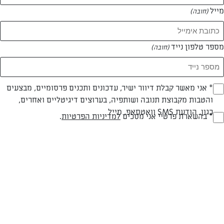
מייל
(חובה)
המאמרים של שרית עמר
מספר טלפון נייד
(חובה)
0 מאמרים
Opt_I
* אני מאשר קבלת דיוור ישיר, עדכונים ותכנים פרסומיים, מבצעים
והטבות מקבוצת תנובה ושותפיה, בערוצים דיגיטליים ואחרים,
(חובה)
כגון, הודעת SMS וואטסאפ, מייל
RegulationsApprove
* בהשארת פרטיי אני מסכים
למדיניות הפרטיות
.
(חובה)
המתכונים הכי טעימים במקום אחד!
השף הלבן אסף עבורכם מתכונים חלומיים לחורף
מפנק! השאירו פרטים וקבלו מתכונים חדשים בכל
יום>>
צרפו אותי לניוזלטר