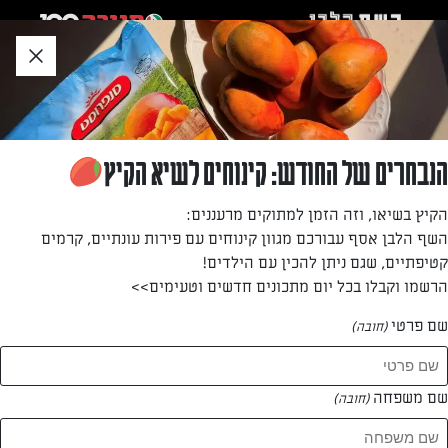
לג
אזור
וכן
חתון
חזרה לעמוד הבית
הנבחרים של החודש: קינוחים לשיא הקיץ
שרית עמר
הקיץ בשיאו, וזה הזמן למתוקים מרעננים:
השף הלבן אסף עבורכם מגוון קינוחים עם פירות עונתיים, קרמים
—
קטיפתיים, שגם ניתן להכין עם הילדים!
הרשמו וקבלו בכל יום מתכונים חדשים וטעימים>>
שם פרטי
(חובה)
שרית עמר
המתכונים של
שם משפחה
(חובה)
0 מתכונים