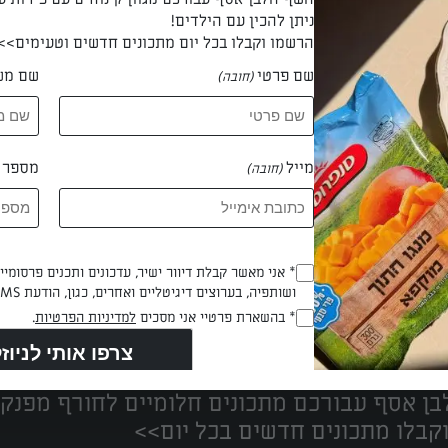
ניתן להכין עם הילדים!
הרשמו וקבלו בכל יום מתכונים חדשים וטעימים>>
שם פרטי
שם מש
(חובה)
ל שרה אלבלדה
מייל
מספר ט
(חובה)
Opt_In
* אני מאשר קבלת דיוור ישיר, עדכונים ותכנים פרסומי
ושותפיה, בערוצים דיגיטליים ואחרים, כגון, הודעת SMS וואטסאפ, מייל
(חובה)
נים הכי טעימים במקום אחד!
RegulationsApproved
* בהשארת פרטיי אני מסכים
למדיניות הפרטיות
.
(חובה)
ן אסף עבורכם מתכונים חלומיים לחורף מפנק!
קבלו מתכונים חדשים בכל יום>>