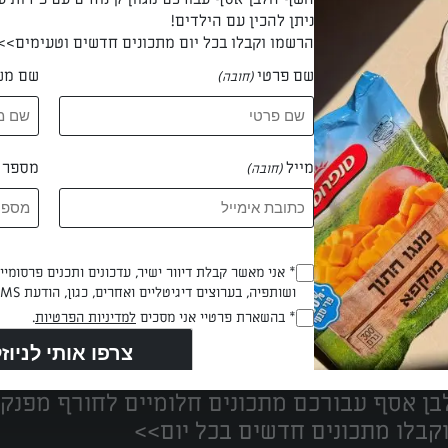
ניתן להכין עם הילדים!
הרשמו וקבלו בכל יום מתכונים חדשים וטעימים>>
שם פרטי
שם מש
(חובה)
 שני חסויי
מייל
מספר ט
(חובה)
Opt_In
* אני מאשר קבלת דיוור ישיר, עדכונים ותכנים פרסומי
ושותפיה, בערוצים דיגיטליים ואחרים, כגון, הודעת SMS וואטסאפ, מייל
(חובה)
נים הכי טעימים במקום אחד!
RegulationsApproved
* בהשארת פרטיי אני מסכים
למדיניות הפרטיות
.
(חובה)
ן אסף עבורכם מתכונים חלומיים לחורף מפנק!
קבלו מתכונים חדשים בכל יום>>