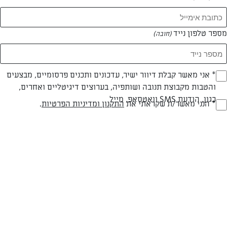
המאמרים של שני גריב
מספר טלפון נייד
(חובה)
0 מאמרים
* אני מאשר קבלת דיוור ישיר, עדכונים ותכנים פרסומיים, מבצעים
(חובה)
והטבות מקבוצת תנובה ושותפיה, בערוצים דיגיטליים ואחרים,
כגון, הודעת SMS וואטסאפ, מייל
* הנני מאשר/ת שקראתי את
התקנון ומדיניות הפרטיות
.
(חובה)
המתכונים הכי טעימים במקום אחד!
השף הלבן אסף עבורכם מתכונים חלומיים לחורף
מפנק! השאירו פרטים וקבלו מתכונים חדשים בכל
יום>>
צרפו אותי לניוזלטר