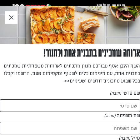
לג
אזור
וכן
חתון
חזרה לעמוד הבית
ארוחה שמכינים בתבנית אחת ולתנור!
שני גריב
השף הלבן אסף עבורכם מגוון מתכונים לארוחות משפחתיות שמכינים
בתבנית אחת, עם מינימום כלים לשטוף ומקסימום טעם. הרשמו וקבלו
—
בכל שבוע מתכונים חדשים וטעימים>>
שם פרטי
(חובה)
שני גריב
המתכונים של
שם משפחה
(חובה)
0 מתכונים
מייל
(חובה)